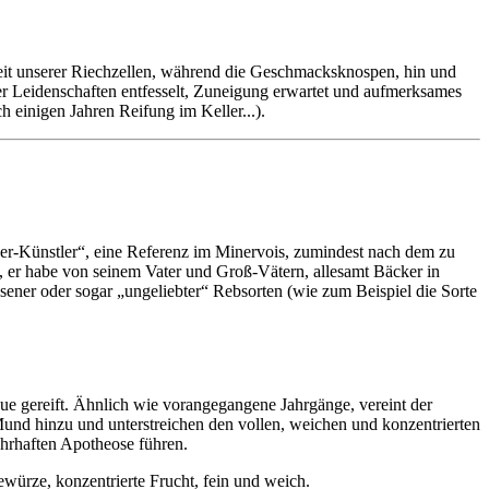
it unserer Riechzellen, während die Geschmacksknospen, hin und
er Leidenschaften entfesselt, Zuneigung erwartet und aufmerksames
 einigen Jahren Reifung im Keller...).
zer-Künstler“, eine Referenz im Minervois, zumindest nach dem zu
t, er habe von seinem Vater und Groß-Vätern, allesamt Bäcker in
sener oder sogar „ungeliebter“ Rebsorten (wie zum Beispiel die Sorte
ue gereift. Ähnlich wie vorangegangene Jahrgänge, vereint der
nd hinzu und unterstreichen den vollen, weichen und konzentrierten
ahrhaften Apotheose führen.
ewürze, konzentrierte Frucht, fein und weich.