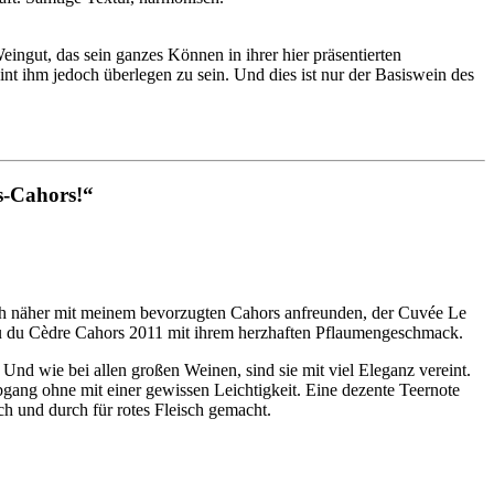
eingut, das sein ganzes Können in ihrer hier präsentierten
nt ihm jedoch überlegen zu sein. Und dies ist nur der Basiswein des
s-Cahors!“
ch näher mit meinem bevorzugten Cahors anfreunden, der Cuvée Le
eau du Cèdre Cahors 2011 mit ihrem herzhaften Pflaumengeschmack.
d wie bei allen großen Weinen, sind sie mit viel Eleganz vereint.
 Abgang ohne mit einer gewissen Leichtigkeit. Eine dezente Teernote
h und durch für rotes Fleisch gemacht.