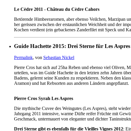
Le Cèdre 2011 - Château du Cèdre Cahors
Betörende Himbeeraromen, aber ebenso Veilchen, Marzipan un
her gerissen zwischen der erstaunlichen Weichheit und der im
Kochen verdient (ein gebackenes Zanderfilet mit Speck und Kap
Guide Hachette 2015: Drei Sterne für Les Aspres 
Permalink
, von
Sebastian Nickel
Pierre Cros hat sich auf 25ha Reben und ebenso viel Oliven, M
urteilen, was im Guide Hachette in den letzten zehn Jahren übe
Badens, gelernt seine Kunden zu respektieren. Neben den klass
Aramon) und hat Rebsorten aus anderen Ländern angepflanzt.
Pierre Cros Syrah Les Aspres
Die mythische Cuvee des Weingutes (Les Aspres), steht wieder 
Jahrgang 2011 intensive, warme Düfte reifer Früchte mit Gew
Geschmack, untermauert von eleganter und dichter Taninstruktu
Drei Sterne gibt es ebenfalls für die Vieilles Vignes 2012
: Ei