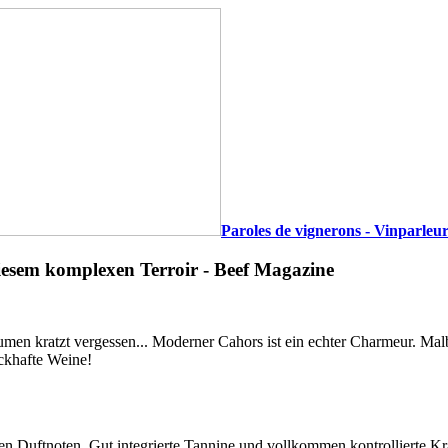
Paroles de vignerons - Vinparleur
esem komplexen Terroir - Beef Magazine
umen kratzt vergessen... Moderner Cahors ist ein echter Charmeur. Ma
ckhafte Weine!
n Duftnoten. Gut integrierte Tannine und vollkommen kontrollierte Kra