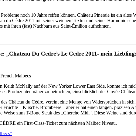
Probleme noch 10 Jahre reifen können. Château Pineraie ist ein altes W
eau du Cèdre 2011 mit seiner weichen Textur und seiner Harmonie schei
s mit ihren (fast) Nachbarn aus Saint-Émilion aufnehmen.
c: „Chateau Du Cedre’s Le Cedre 2011- mein Liebling
on Keith McNally auf der New Yorker Lower East Side, konnte ich mi
ieses Produzenten näher zu betrachten, einschließlich der Cuvée Chât
es Château du Cèdre, vereint eine Menge von Widersprüchen in sich. Un
süßer Früchte – Kirsche, Brombeere – aber er hat einen langen, präzisen
sche Weise zum T-Bone Steak des „Cherche Midi“. Diese Weine sind durc
E CÈDRE ein First-Class-Ticket zum nächsten Malbec Niveau.
lbecs“