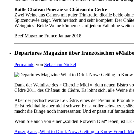
Battle Château Pineraie vs Château du Cèdre
Zwei Weine aus Cahors mit guter Trinkreife, diealle beide ohne 
Spitzencuvée zeigt. Verführerisch und sehr komplett. Der Chât
Weingutes! Beide Weine können es auf jedem Fall ohne weitere
Beef Magazine France Januar 2018
Departures Magazine über französischen #Malbe
Permalink
, von
Sebastian Nickel
Dank der Weinliste des « Cherche Midi », dem neuen Bistro v
Cèdre 2011 des Château du Cèdre. Es lohnt sich, alle Weine d
Aber der pechschwarze Le Cèdre, eines der Premium-Produkte d
Er ist reichhaltig aber nicht schwer. Er ist voller schwarzer, 
macht die Dinge noch interessanter. Und er passt auf fantasti
Wenn Sie auch von einer „soliden Rotwein Diät“ leben, ist L
Auszug aus „What to Drink Now: Getting to Know French Ma