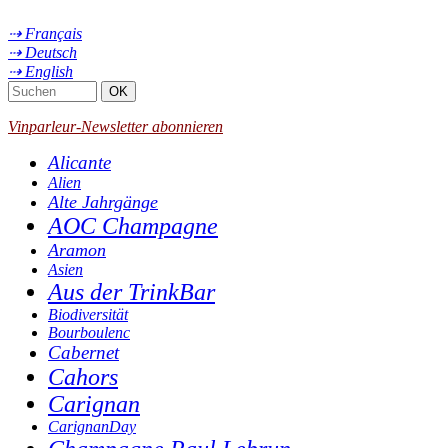
⇢ Français
⇢ Deutsch
⇢ English
Vinparleur-Newsletter abonnieren
Alicante
Alien
Alte Jahrgänge
AOC Champagne
Aramon
Asien
Aus der TrinkBar
Biodiversität
Bourboulenc
Cabernet
Cahors
Carignan
CarignanDay