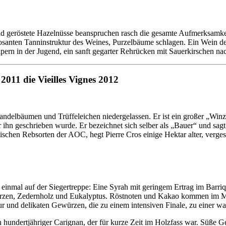
d geröstete Hazelnüsse beanspruchen rasch die gesamte Aufmerksamke
posanten Tanninstruktur des Weines, Purzelbäume schlagen. Ein Wein d
ern in der Jugend, ein sanft gegarter Rehrücken mit Sauerkirschen nach
2011 die Vieilles Vignes 2012
andelbäumen und Trüffeleichen niedergelassen. Er ist ein großer „Win
r ihn geschrieben wurde. Er bezeichnet sich selber als „Bauer“ und sag
ischen Rebsorten der AOC, hegt Pierre Cros einige Hektar alter, verges
einmal auf der Siegertreppe: Eine Syrah mit geringem Ertrag im Barriq
ürzen, Zedernholz und Eukalyptus. Röstnoten und Kakao kommen im Mu
r und delikaten Gewürzen, die zu einem intensiven Finale, zu einer w
n hundertjähriger Carignan, der für kurze Zeit im Holzfass war. Süße G