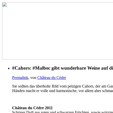
#Cahors: #Malbec gibt wunderbare Weine auf di
Permalink
, von
Château du Cèdre
Sie sollten das überholte Bild vom pelzigen Cahors, der am Ga
Händen macht er volle und harmonische, vor allem aber schma
Château du Cèdre 2011
Schöner Duft aus roten und schwarzen Früchten, sowie würzige