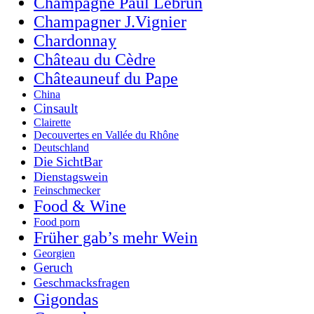
Champagne Paul Lebrun
Champagner J.Vignier
Chardonnay
Château du Cèdre
Châteauneuf du Pape
China
Cinsault
Clairette
Decouvertes en Vallée du Rhône
Deutschland
Die SichtBar
Dienstagswein
Feinschmecker
Food & Wine
Food porn
Früher gab’s mehr Wein
Georgien
Geruch
Geschmacksfragen
Gigondas