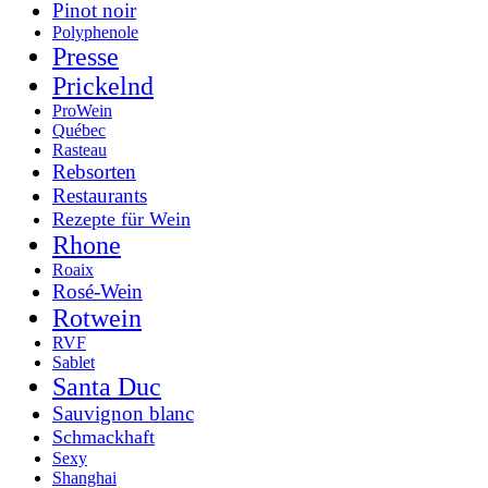
Pinot noir
Polyphenole
Presse
Prickelnd
ProWein
Québec
Rasteau
Rebsorten
Restaurants
Rezepte für Wein
Rhone
Roaix
Rosé-Wein
Rotwein
RVF
Sablet
Santa Duc
Sauvignon blanc
Schmackhaft
Sexy
Shanghai