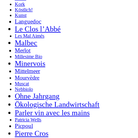
Kork
Köstlich!
Kunst
Languedoc
Le Clos l’Abbé
Les Mal Aimés
Malbec
Merlot
Millesime Bio
Minervois
Mittelmeer
Mourvèdre
Muscat
Nebbiolo
Ohne Jahrgang
Ökologische Landwirtschaft
Parler vin avec les mains
Patricia Wells
Picpoul
Pierre Cros