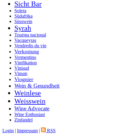
Sicht Bar
Solera
Südafrika
Süsswein
Syrah
Touriga nacional
Vacqueyras
Vendredis du vin
Verkostung
Vermentino
Vinifikation
Vinisud
Vinum
Viognier
Wein & Gesundheit
Weinlese
Weisswein
Wine Advocate
Wine Enthusiast
Zinfandel
Login
|
Impressum
|
RSS