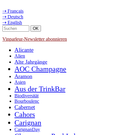
⇢ Français
⇢ Deutsch
⇢ English
Vinparleur-Newsletter abonnieren
Alicante
Alien
Alte Jahrgänge
AOC Champagne
Aramon
Asien
Aus der TrinkBar
Biodiversität
Bourboulenc
Cabernet
Cahors
Carignan
CarignanDay