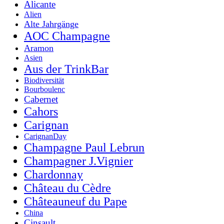
Alicante
Alien
Alte Jahrgänge
AOC Champagne
Aramon
Asien
Aus der TrinkBar
Biodiversität
Bourboulenc
Cabernet
Cahors
Carignan
CarignanDay
Champagne Paul Lebrun
Champagner J.Vignier
Chardonnay
Château du Cèdre
Châteauneuf du Pape
China
Cinsault