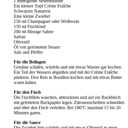
1 mittelgroße Sellerieknolle
Ein kleiner Topf Crème Fraîche
Schwarzer Naturreis
Eine kleine Zwiebel
150 ml Champagner oder Weißwein
150 ml Fischfond
200 ml flüssige Sahne
Safran
Olivenöl
Öl von geröstetem Sesam
Salz und Pfeffer
Für die Beilagen
Gemüse schälen, würfeln und mit etwas Wasser gar kochen.
Ein Teil des Wassers abgießen und mit der Crème Fraîche
pürieren. Den Reis in Bouillon kochen und mit etwas Butter
warm halten.
Für den Fisch
Die Fischfilets waschen, abtrocknen und auf ein Backblech
mit gefettetem Backpapier legen. Zitronenscheiben schneiden
und über den Fisch verteilen. Bei 180°C maximal 15 bis 20
Minuten garen.
Für die Sauce
Die Zwiebel fein würfeln und mit etwas Olivenöl in einer