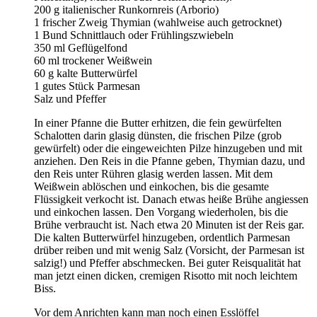
200 g italienischer Runkornreis (Arborio)
1 frischer Zweig Thymian (wahlweise auch getrocknet)
1 Bund Schnittlauch oder Frühlingszwiebeln
350 ml Geflügelfond
60 ml trockener Weißwein
60 g kalte Butterwürfel
1 gutes Stück Parmesan
Salz und Pfeffer
In einer Pfanne die Butter erhitzen, die fein gewürfelten
Schalotten darin glasig dünsten, die frischen Pilze (grob
gewürfelt) oder die eingeweichten Pilze hinzugeben und mit
anziehen. Den Reis in die Pfanne geben, Thymian dazu, und
den Reis unter Rühren glasig werden lassen. Mit dem
Weißwein ablöschen und einkochen, bis die gesamte
Flüssigkeit verkocht ist. Danach etwas heiße Brühe angiessen
und einkochen lassen. Den Vorgang wiederholen, bis die
Brühe verbraucht ist. Nach etwa 20 Minuten ist der Reis gar.
Die kalten Butterwürfel hinzugeben, ordentlich Parmesan
drüber reiben und mit wenig Salz (Vorsicht, der Parmesan ist
salzig!) und Pfeffer abschmecken. Bei guter Reisqualität hat
man jetzt einen dicken, cremigen Risotto mit noch leichtem
Biss.
Vor dem Anrichten kann man noch einen Esslöffel