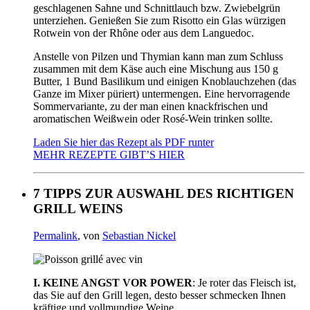
geschlagenen Sahne und Schnittlauch bzw. Zwiebelgrün
unterziehen. Genießen Sie zum Risotto ein Glas würzigen
Rotwein von der Rhône oder aus dem Languedoc.
Anstelle von Pilzen und Thymian kann man zum Schluss
zusammen mit dem Käse auch eine Mischung aus 150 g
Butter, 1 Bund Basilikum und einigen Knoblauchzehen (das
Ganze im Mixer püriert) untermengen. Eine hervorragende
Sommervariante, zu der man einen knackfrischen und
aromatischen Weißwein oder Rosé-Wein trinken sollte.
Laden Sie hier das Rezept als PDF runter
MEHR REZEPTE GIBT’S HIER
7 TIPPS ZUR AUSWAHL DES RICHTIGEN
GRILL WEINS
Permalink
, von
Sebastian Nickel
I. KEINE ANGST VOR POWER
: Je roter das Fleisch ist,
das Sie auf den Grill legen, desto besser schmecken Ihnen
kräftige und vollmundige Weine.