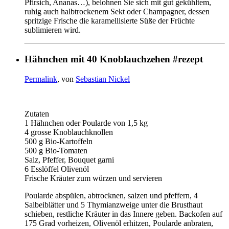
Pfirsich, Ananas…), belohnen Sie sich mit gut gekühltem,
ruhig auch halbtrockenem Sekt oder Champagner, dessen
spritzige Frische die karamellisierte Süße der Früchte
sublimieren wird.
Hähnchen mit 40 Knoblauchzehen #rezept
Permalink
, von
Sebastian Nickel
Zutaten
1 Hähnchen oder Poularde von 1,5 kg
4 grosse Knoblauchknollen
500 g Bio-Kartoffeln
500 g Bio-Tomaten
Salz, Pfeffer, Bouquet garni
6 Esslöffel Olivenöl
Frische Kräuter zum würzen und servieren
Poularde abspülen, abtrocknen, salzen und pfeffern, 4
Salbeiblätter und 5 Thymianzweige unter die Brusthaut
schieben, restliche Kräuter in das Innere geben. Backofen auf
175 Grad vorheizen, Olivenöl erhitzen, Poularde anbraten,