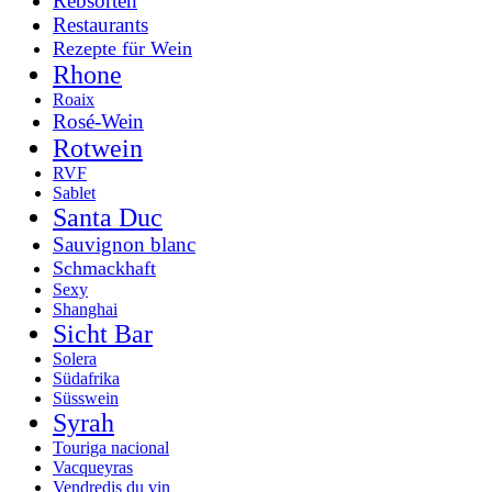
Rebsorten
Restaurants
Rezepte für Wein
Rhone
Roaix
Rosé-Wein
Rotwein
RVF
Sablet
Santa Duc
Sauvignon blanc
Schmackhaft
Sexy
Shanghai
Sicht Bar
Solera
Südafrika
Süsswein
Syrah
Touriga nacional
Vacqueyras
Vendredis du vin