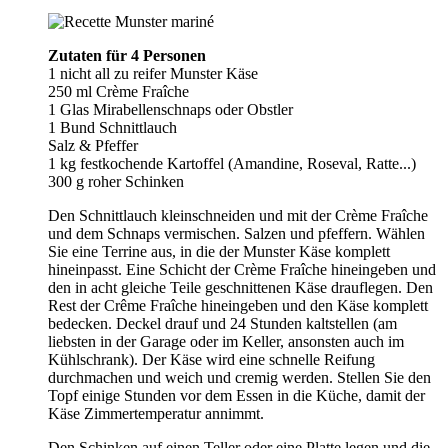
Zutaten für 4 Personen
1 nicht all zu reifer Munster Käse
250 ml Crème Fraîche
1 Glas Mirabellenschnaps oder Obstler
1 Bund Schnittlauch
Salz & Pfeffer
1 kg festkochende Kartoffel (Amandine, Roseval, Ratte...)
300 g roher Schinken
Den Schnittlauch kleinschneiden und mit der Crème Fraîche
und dem Schnaps vermischen. Salzen und pfeffern. Wählen
Sie eine Terrine aus, in die der Munster Käse komplett
hineinpasst. Eine Schicht der Crème Fraîche hineingeben und
den in acht gleiche Teile geschnittenen Käse drauflegen. Den
Rest der Crême Fraîche hineingeben und den Käse komplett
bedecken. Deckel drauf und 24 Stunden kaltstellen (am
liebsten in der Garage oder im Keller, ansonsten auch im
Kühlschrank). Der Käse wird eine schnelle Reifung
durchmachen und weich und cremig werden. Stellen Sie den
Topf einige Stunden vor dem Essen in die Küche, damit der
Käse Zimmertemperatur annimmt.
Den Schinken auf einen Teller oder eine Platte legen und die