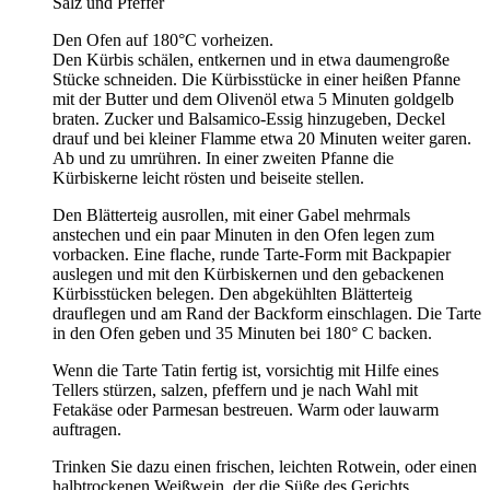
Salz und Pfeffer
Den Ofen auf 180°C vorheizen.
Den Kürbis schälen, entkernen und in etwa daumengroße
Stücke schneiden. Die Kürbisstücke in einer heißen Pfanne
mit der Butter und dem Olivenöl etwa 5 Minuten goldgelb
braten. Zucker und Balsamico-Essig hinzugeben, Deckel
drauf und bei kleiner Flamme etwa 20 Minuten weiter garen.
Ab und zu umrühren. In einer zweiten Pfanne die
Kürbiskerne leicht rösten und beiseite stellen.
Den Blätterteig ausrollen, mit einer Gabel mehrmals
anstechen und ein paar Minuten in den Ofen legen zum
vorbacken. Eine flache, runde Tarte-Form mit Backpapier
auslegen und mit den Kürbiskernen und den gebackenen
Kürbisstücken belegen. Den abgekühlten Blätterteig
drauflegen und am Rand der Backform einschlagen. Die Tarte
in den Ofen geben und 35 Minuten bei 180° C backen.
Wenn die Tarte Tatin fertig ist, vorsichtig mit Hilfe eines
Tellers stürzen, salzen, pfeffern und je nach Wahl mit
Fetakäse oder Parmesan bestreuen. Warm oder lauwarm
auftragen.
Trinken Sie dazu einen frischen, leichten Rotwein, oder einen
halbtrockenen Weißwein, der die Süße des Gerichts