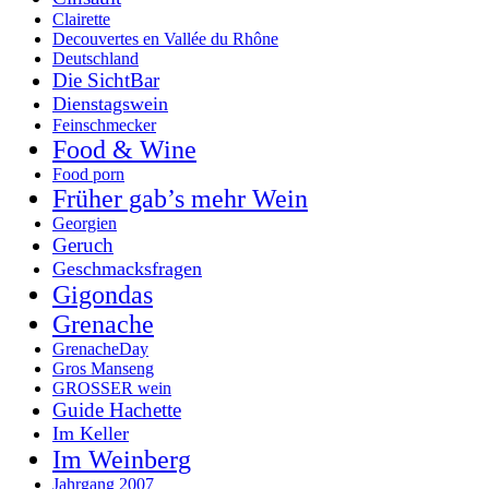
Clairette
Decouvertes en Vallée du Rhône
Deutschland
Die SichtBar
Dienstagswein
Feinschmecker
Food & Wine
Food porn
Früher gab’s mehr Wein
Georgien
Geruch
Geschmacksfragen
Gigondas
Grenache
GrenacheDay
Gros Manseng
GROSSER wein
Guide Hachette
Im Keller
Im Weinberg
Jahrgang 2007