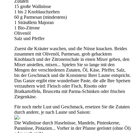
Zutaten
15 große Wallnüsse
1 bis 2 Knoblauchzehen
60 g Parmesan (mindestens)
1 Sträußlein Majoran
1 Bio-Zitrone
Olivenöl
Salz und Pfeffer
Zuerst die Kräuter waschen, und die Nüsse knacken. Beides
zusammen mit Olivenöl, Parmesan, grob gehacktem
Knoblauch und der Zitronenschale in einen Mixer geben, den
Mixer anstellen, mixen... Spielen Sie so lange mit den
Mengen der verschiedenen Zutaten, Öl, Käse, Pfeffer, Salz,
bis der Geschmack und die Konsistenz Ihrer Laune entspricht.
Das Ganze ergibt eine wunderbare Paste, die alle Ihre Speisen
verzaubern wird: Fleisch oder Fisch, Risotto oder
Bratkartoffeln, Bruscetta mit Parma-Schinken oder frischen
Ziegenkäse.
Für noch mehr Lust und Geschmack, ersetzen Sie die Zutaten
durch andere, je nach Laune und Saison:
Die Wallnüsse durch Haselnüsse, Mandeln, Pinienkerne,
Paranüsse, Pistazien... Vorher in der Pfanne geröstet (ohne Öl)