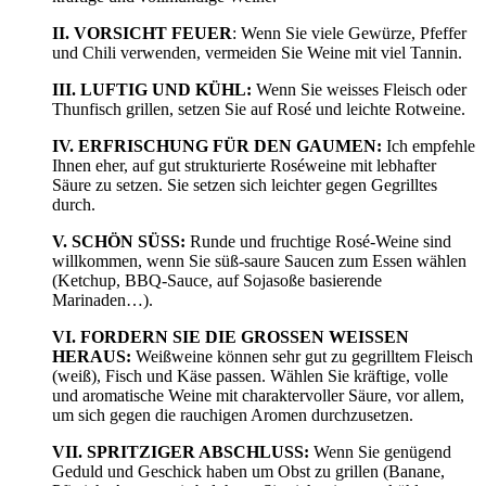
II. VORSICHT FEUER
: Wenn Sie viele Gewürze, Pfeffer
und Chili verwenden, vermeiden Sie Weine mit viel Tannin.
III. LUFTIG UND KÜHL:
Wenn Sie weisses Fleisch oder
Thunfisch grillen, setzen Sie auf Rosé und leichte Rotweine.
IV. ERFRISCHUNG FÜR DEN GAUMEN:
Ich empfehle
Ihnen eher, auf gut strukturierte Roséweine mit lebhafter
Säure zu setzen. Sie setzen sich leichter gegen Gegrilltes
durch.
V. SCHÖN SÜSS:
Runde und fruchtige Rosé-Weine sind
willkommen, wenn Sie süß-saure Saucen zum Essen wählen
(Ketchup, BBQ-Sauce, auf Sojasoße basierende
Marinaden…).
VI. FORDERN SIE DIE GROSSEN WEISSEN
HERAUS:
Weißweine können sehr gut zu gegrilltem Fleisch
(weiß), Fisch und Käse passen. Wählen Sie kräftige, volle
und aromatische Weine mit charaktervoller Säure, vor allem,
um sich gegen die rauchigen Aromen durchzusetzen.
VII. SPRITZIGER ABSCHLUSS:
Wenn Sie genügend
Geduld und Geschick haben um Obst zu grillen (Banane,