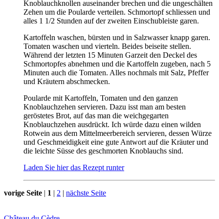
Knoblauchknollen auseinander brechen und die ungeschälten
Zehen um die Poularde verteilen. Schmortopf schliessen und
alles 1 1/2 Stunden auf der zweiten Einschubleiste garen.
Kartoffeln waschen, bürsten und in Salzwasser knapp garen.
Tomaten waschen und vierteln. Beides beiseite stellen.
Während der letzten 15 Minuten Garzeit den Deckel des
Schmortopfes abnehmen und die Kartoffeln zugeben, nach 5
Minuten auch die Tomaten. Alles nochmals mit Salz, Pfeffer
und Kräutern abschmecken.
Poularde mit Kartoffeln, Tomaten und den ganzen
Knoblauchzehen servieren. Dazu isst man am besten
geröstetes Brot, auf das man die weichgegarten
Knoblauchzehen ausdrückt. Ich würde dazu einen wilden
Rotwein aus dem Mittelmeerbereich servieren, dessen Würze
und Geschmeidigkeit eine gute Antwort auf die Kräuter und
die leichte Süsse des geschmorten Knoblauchs sind.
Laden Sie hier das Rezept runter
vorige Seite
|
1
|
2
|
nächste Seite
Château du Cèdre