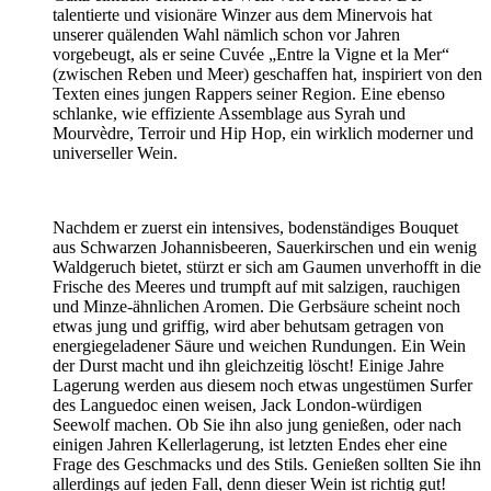
talentierte und visionäre Winzer aus dem Minervois hat
unserer quälenden Wahl nämlich schon vor Jahren
vorgebeugt, als er seine Cuvée „Entre la Vigne et la Mer“
(zwischen Reben und Meer) geschaffen hat, inspiriert von den
Texten eines jungen Rappers seiner Region. Eine ebenso
schlanke, wie effiziente Assemblage aus Syrah und
Mourvèdre, Terroir und Hip Hop, ein wirklich moderner und
universeller Wein.
Nachdem er zuerst ein intensives, bodenständiges Bouquet
aus Schwarzen Johannisbeeren, Sauerkirschen und ein wenig
Waldgeruch bietet, stürzt er sich am Gaumen unverhofft in die
Frische des Meeres und trumpft auf mit salzigen, rauchigen
und Minze-ähnlichen Aromen. Die Gerbsäure scheint noch
etwas jung und griffig, wird aber behutsam getragen von
energiegeladener Säure und weichen Rundungen. Ein Wein
der Durst macht und ihn gleichzeitig löscht! Einige Jahre
Lagerung werden aus diesem noch etwas ungestümen Surfer
des Languedoc einen weisen, Jack London-würdigen
Seewolf machen. Ob Sie ihn also jung genießen, oder nach
einigen Jahren Kellerlagerung, ist letzten Endes eher eine
Frage des Geschmacks und des Stils. Genießen sollten Sie ihn
allerdings auf jeden Fall, denn dieser Wein ist richtig gut!