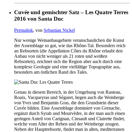
Cuvée und gemischter Satz – Les Quatre Terres
2016 von Santa Duc
Permalink
, von
Sebastian Nickel
Nur wenige Weinanbaugebiete veranschaulichen die Kunst
der Assemblage so gut, wie das Rhône-Tal. Besonders reich
an Rebsorten (die Appellation Côtes du Rhône erlaubt den
Anbau von nicht weniger als 21 roten und weißen
Rebsorten), zeichnet sich die Region aber auch durch eine
komplexe Geologie und eine vielfältige Topographie aus,
besonders am östlichen Rand des Tales.
Genau in diesem Bereich, in der Umgebung von Rasteau,
Roaix, Vacqueyras und Séguret, liegen auch die Weinberge
von Yves und Benjamin Gras, die den Grundstein dieser
Cuvée bilden. Eine Assemblage dominiert von Grenache,
ergänzt durch Syrah und Mourvèdre, in der man auch einen
geringen Anteil von Carignan, Cinsault und Clairette findet,
welche vom Alter der Reben und der Weinberge zeugen.
Neben der Hauptrebsorte, findet man in alten, mediterranen