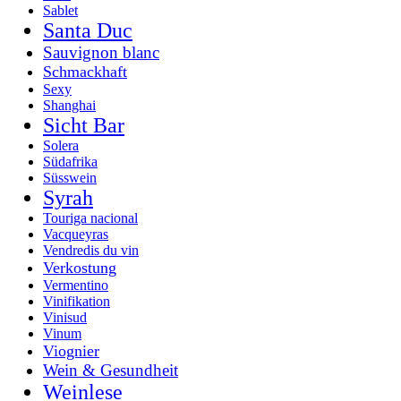
Sablet
Santa Duc
Sauvignon blanc
Schmackhaft
Sexy
Shanghai
Sicht Bar
Solera
Südafrika
Süsswein
Syrah
Touriga nacional
Vacqueyras
Vendredis du vin
Verkostung
Vermentino
Vinifikation
Vinisud
Vinum
Viognier
Wein & Gesundheit
Weinlese