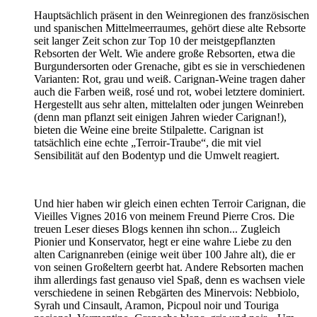
Hauptsächlich präsent in den Weinregionen des französischen
und spanischen Mittelmeerraumes, gehört diese alte Rebsorte
seit langer Zeit schon zur Top 10 der meistgepflanzten
Rebsorten der Welt. Wie andere große Rebsorten, etwa die
Burgundersorten oder Grenache, gibt es sie in verschiedenen
Varianten: Rot, grau und weiß. Carignan-Weine tragen daher
auch die Farben weiß, rosé und rot, wobei letztere dominiert.
Hergestellt aus sehr alten, mittelalten oder jungen Weinreben
(denn man pflanzt seit einigen Jahren wieder Carignan!),
bieten die Weine eine breite Stilpalette. Carignan ist
tatsächlich eine echte „Terroir-Traube“, die mit viel
Sensibilität auf den Bodentyp und die Umwelt reagiert.
Und hier haben wir gleich einen echten Terroir Carignan, die
Vieilles Vignes 2016 von meinem Freund Pierre Cros. Die
treuen Leser dieses Blogs kennen ihn schon... Zugleich
Pionier und Konservator, hegt er eine wahre Liebe zu den
alten Carignanreben (einige weit über 100 Jahre alt), die er
von seinen Großeltern geerbt hat. Andere Rebsorten machen
ihm allerdings fast genauso viel Spaß, denn es wachsen viele
verschiedene in seinen Rebgärten des Minervois: Nebbiolo,
Syrah und Cinsault, Aramon, Picpoul noir und Touriga