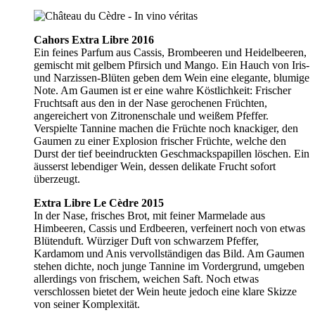
Cahors Extra Libre 2016
Ein feines Parfum aus Cassis, Brombeeren und Heidelbeeren,
gemischt mit gelbem Pfirsich und Mango. Ein Hauch von Iris-
und Narzissen-Blüten geben dem Wein eine elegante, blumige
Note. Am Gaumen ist er eine wahre Köstlichkeit: Frischer
Fruchtsaft aus den in der Nase gerochenen Früchten,
angereichert von Zitronenschale und weißem Pfeffer.
Verspielte Tannine machen die Früchte noch knackiger, den
Gaumen zu einer Explosion frischer Früchte, welche den
Durst der tief beeindruckten Geschmackspapillen löschen. Ein
äusserst lebendiger Wein, dessen delikate Frucht sofort
überzeugt.
Extra Libre Le Cèdre 2015
In der Nase, frisches Brot, mit feiner Marmelade aus
Himbeeren, Cassis und Erdbeeren, verfeinert noch von etwas
Blütenduft. Würziger Duft von schwarzem Pfeffer,
Kardamom und Anis vervollständigen das Bild. Am Gaumen
stehen dichte, noch junge Tannine im Vordergrund, umgeben
allerdings von frischem, weichen Saft. Noch etwas
verschlossen bietet der Wein heute jedoch eine klare Skizze
von seiner Komplexität.