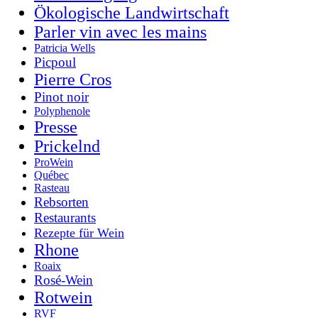
Ökologische Landwirtschaft
Parler vin avec les mains
Patricia Wells
Picpoul
Pierre Cros
Pinot noir
Polyphenole
Presse
Prickelnd
ProWein
Québec
Rasteau
Rebsorten
Restaurants
Rezepte für Wein
Rhone
Roaix
Rosé-Wein
Rotwein
RVF