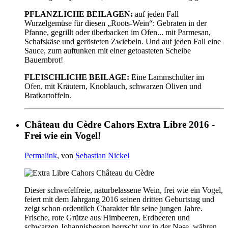
PFLANZLICHE BEILAGEN:
auf jeden Fall
Wurzelgemüse für diesen „Roots-Wein“: Gebraten in der
Pfanne, gegrillt oder überbacken im Ofen... mit Parmesan,
Schafskäse und gerösteten Zwiebeln. Und auf jeden Fall eine
Sauce, zum auftunken mit einer getoasteten Scheibe
Bauernbrot!
FLEISCHLICHE BEILAGE:
Eine Lammschulter im
Ofen, mit Kräutern, Knoblauch, schwarzen Oliven und
Bratkartoffeln.
Château du Cèdre Cahors Extra Libre 2016 -
Frei wie ein Vogel!
Permalink
, von
Sebastian Nickel
Dieser schwefelfreie, naturbelassene Wein, frei wie ein Vogel,
feiert mit dem Jahrgang 2016 seinen dritten Geburtstag und
zeigt schon ordentlich Charakter für seine jungen Jahre.
Frische, rote Grütze aus Himbeeren, Erdbeeren und
schwarzen Johannisbeeren herrscht vor in der Nase, währen