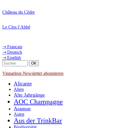
Château du Cèdre
Le Clos l’Abbé
⇢ Français
⇢ Deutsch
⇢ English
Vinparleur-Newsletter abonnieren
Alicante
Alien
Alte Jahrgänge
AOC Champagne
Aramon
Asien
Aus der TrinkBar
Biodiversität