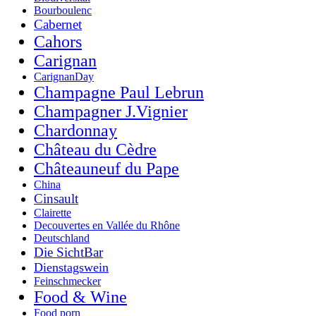
Bourboulenc
Cabernet
Cahors
Carignan
CarignanDay
Champagne Paul Lebrun
Champagner J.Vignier
Chardonnay
Château du Cèdre
Châteauneuf du Pape
China
Cinsault
Clairette
Decouvertes en Vallée du Rhône
Deutschland
Die SichtBar
Dienstagswein
Feinschmecker
Food & Wine
Food porn