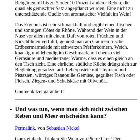
Rebgärten oft bis zu 5 oder 10 Prozent anderer Reben, die
quasi als gemischter Satz angepflanzt wurden. Eine nicht zu
unterschätzende Quelle von aromatischer Vielfalt im Wein!
Das Ergebnis ist sehr schmackhaft und ergibt einen frischen
und sonnigen Côtes du Rhône. Während der Wein in der
Nase vor allem mit einem Duft von roten Früchten und
Kirschblüten verführt, genießt man am Gaumen frische
Erdbeermarmelade mit schwarzen Pfefferkörnern. Weich,
knackig und lebendig im Geschmack, mit ebenso viel
Gerbsäure und mediterraner Wärme, dass es einen gleich an
den Tisch zieht. Eine ehrliche, südliche Küche drängt sich zur
Begleitung geradezu auf: Leberpastete mit Thymian und
Pistazien, würziges Ratatouille-Gemüse, gegrillter Fisch oder
Fleisch, Ziegen- und Schafskäse mit Olivenöl...
Gaumenkitzel garantiert!
Und was tun, wenn man sich nicht zwischen
Reben und Meer entscheiden kann?
Permalink
, von
Sebastian Nickel
Ganz einfach: Trinken Sie Wein von Pierre Cros! Der