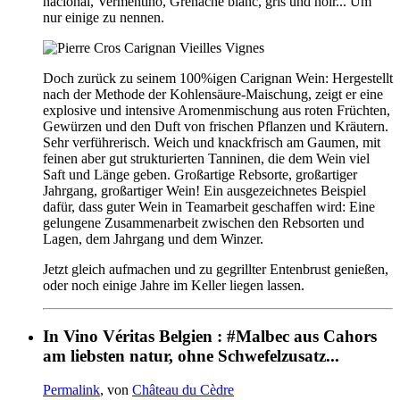
nacional, Vermentino, Grenache blanc, gris und noir... Um
nur einige zu nennen.
Doch zurück zu seinem 100%igen Carignan Wein: Hergestellt
nach der Methode der Kohlensäure-Maischung, zeigt er eine
explosive und intensive Aromenmischung aus roten Früchten,
Gewürzen und den Duft von frischen Pflanzen und Kräutern.
Sehr verführerisch. Weich und knackfrisch am Gaumen, mit
feinen aber gut strukturierten Tanninen, die dem Wein viel
Saft und Länge geben. Großartige Rebsorte, großartiger
Jahrgang, großartiger Wein! Ein ausgezeichnetes Beispiel
dafür, dass guter Wein in Teamarbeit geschaffen wird: Eine
gelungene Zusammenarbeit zwischen den Rebsorten und
Lagen, dem Jahrgang und dem Winzer.
Jetzt gleich aufmachen und zu gegrillter Entenbrust genießen,
oder noch einige Jahre im Keller liegen lassen.
In Vino Véritas Belgien : #Malbec aus Cahors
am liebsten natur, ohne Schwefelzusatz...
Permalink
, von
Château du Cèdre