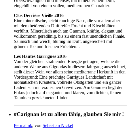
Überschwänglich und intensiv, mit mineralischem Duft,
eingehüllt von einem vollen, mediterranen Charakter.
Clos Derrière Vieille 2016
Eine mineralische, leicht rauchige Nase, die vor allem aber
mit dem betörenden Duft reifer Frucht und Kirschblüten
verführt. Mineralisch auch am Gaumen, kräftig, elegant und
vollkommen geradlinig, bis zu einem fast unendlichen Finale.
Salinisch und weich, blumig im Duft, angereichert mit
grünem Tee und frischen Früchten...
Les Hautes Garrigues 2016
Von der gleichen strahlenden Energie getragen, welche die
anderen Weine aus Gigondas in diesem Jahrgang auszeichnet,
stellt dieser Wein vor allem seine mediterrane Herkunft in den
Vordergrund: Eine prächtige Garrigues Landschaft mit
aromatischen Kräutern, vollreife Obstgärten und ein ganzer
Ladentisch mit exotischen Gewürzen. Am Gaumen liegt der
Fokus jedoch auf eleganten und klaren, von dichten, feinen
Tanninen gezeichneten Linien.
#Carignan ist zu allem fähig, glauben Sie mir !
Permalink
, von
Sebastian Nickel