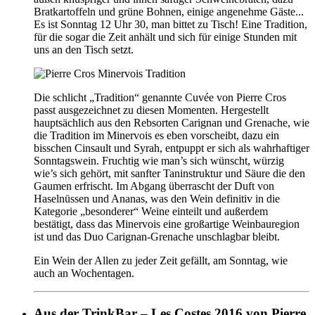
Bratkartoffeln und grüne Bohnen, einige angenehme Gäste...
Es ist Sonntag 12 Uhr 30, man bittet zu Tisch! Eine Tradition,
für die sogar die Zeit anhält und sich für einige Stunden mit
uns an den Tisch setzt.
Die schlicht „Tradition“ genannte Cuvée von Pierre Cros
passt ausgezeichnet zu diesen Momenten. Hergestellt
hauptsächlich aus den Rebsorten Carignan und Grenache, wie
die Tradition im Minervois es eben vorscheibt, dazu ein
bisschen Cinsault und Syrah, entpuppt er sich als wahrhaftiger
Sonntagswein. Fruchtig wie man’s sich wünscht, würzig
wie’s sich gehört, mit sanfter Taninstruktur und Säure die den
Gaumen erfrischt. Im Abgang überrascht der Duft von
Haselnüssen und Ananas, was den Wein definitiv in die
Kategorie „besonderer“ Weine einteilt und außerdem
bestätigt, dass das Minervois eine großartige Weinbauregion
ist und das Duo Carignan-Grenache unschlagbar bleibt.
Ein Wein der Allen zu jeder Zeit gefällt, am Sonntag, wie
auch an Wochentagen.
Aus der TrinkBar – Les Costes 2016 von Pierre