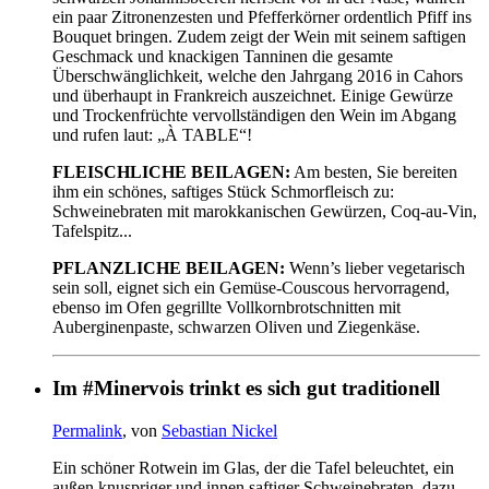
ein paar Zitronenzesten und Pfefferkörner ordentlich Pfiff ins
Bouquet bringen. Zudem zeigt der Wein mit seinem saftigen
Geschmack und knackigen Tanninen die gesamte
Überschwänglichkeit, welche den Jahrgang 2016 in Cahors
und überhaupt in Frankreich auszeichnet. Einige Gewürze
und Trockenfrüchte vervollständigen den Wein im Abgang
und rufen laut: „À TABLE“!
FLEISCHLICHE BEILAGEN:
Am besten, Sie bereiten
ihm ein schönes, saftiges Stück Schmorfleisch zu:
Schweinebraten mit marokkanischen Gewürzen, Coq-au-Vin,
Tafelspitz...
PFLANZLICHE BEILAGEN:
Wenn’s lieber vegetarisch
sein soll, eignet sich ein Gemüse-Couscous hervorragend,
ebenso im Ofen gegrillte Vollkornbrotschnitten mit
Auberginenpaste, schwarzen Oliven und Ziegenkäse.
Im #Minervois trinkt es sich gut traditionell
Permalink
, von
Sebastian Nickel
Ein schöner Rotwein im Glas, der die Tafel beleuchtet, ein
außen knuspriger und innen saftiger Schweinebraten, dazu