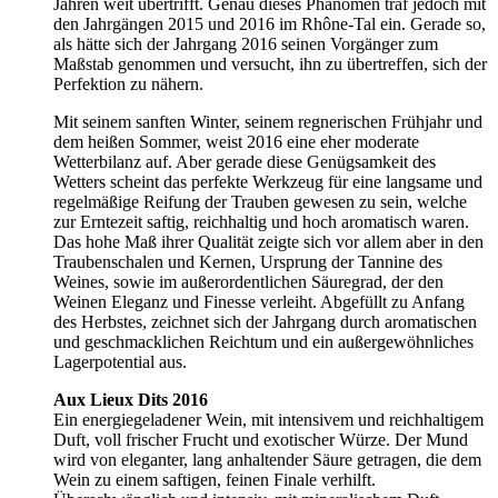
Jahren weit übertrifft. Genau dieses Phänomen traf jedoch mit
den Jahrgängen 2015 und 2016 im Rhône-Tal ein. Gerade so,
als hätte sich der Jahrgang 2016 seinen Vorgänger zum
Maßstab genommen und versucht, ihn zu übertreffen, sich der
Perfektion zu nähern.
Mit seinem sanften Winter, seinem regnerischen Frühjahr und
dem heißen Sommer, weist 2016 eine eher moderate
Wetterbilanz auf. Aber gerade diese Genügsamkeit des
Wetters scheint das perfekte Werkzeug für eine langsame und
regelmäßige Reifung der Trauben gewesen zu sein, welche
zur Erntezeit saftig, reichhaltig und hoch aromatisch waren.
Das hohe Maß ihrer Qualität zeigte sich vor allem aber in den
Traubenschalen und Kernen, Ursprung der Tannine des
Weines, sowie im außerordentlichen Säuregrad, der den
Weinen Eleganz und Finesse verleiht. Abgefüllt zu Anfang
des Herbstes, zeichnet sich der Jahrgang durch aromatischen
und geschmacklichen Reichtum und ein außergewöhnliches
Lagerpotential aus.
Aux Lieux Dits 2016
Ein energiegeladener Wein, mit intensivem und reichhaltigem
Duft, voll frischer Frucht und exotischer Würze. Der Mund
wird von eleganter, lang anhaltender Säure getragen, die dem
Wein zu einem saftigen, feinen Finale verhilft.