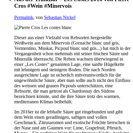
Cros #Wein #Minervois
Permalink
, von
Sebastian Nickel
Dieser aus einer Vielzahl von Rebsorten hergestellte
Weißwein aus dem Minervois (Grenache blanc und gris,
Vermentino, Muskat, Picpoul blanc und gris...) hat mich in der
Vergangenheit schon mehrmals mit seiner frischen Säure und
Mineralik überrascht. Die Reben wachsen überwiegend in
einer „Les Costes“ genannten Lage, eine sanfte Hügelkette
mit lehmigem und steinigem Boden. Die nach Norden
ausgerichtete Lage ist sicherlich mitverantwortlich für die
ungewöhnliche Säure, aber man sollte auch nicht den Einfluss
des weissen und grauen Picpouls unterschätzen, eine
Rebsorte, die man getrost als Chardonnay des Südens
bezeichnen könnte, und die ihre Säure trotz des warmen,
mediterranen Klimas beibehält.
Im 2016er ist die lebhafte Säure gut eingebunden und gibt
dem Wein einen geradlinigen, saftigen und vollen
Geschmack. Zitrusaromen und exotische Früchte herrschen in
der Nase und am Gaumen vor: Lime, Grapefruit, Pfirsich,