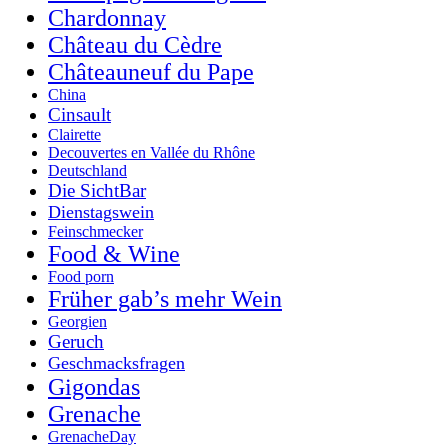
Chardonnay
Château du Cèdre
Châteauneuf du Pape
China
Cinsault
Clairette
Decouvertes en Vallée du Rhône
Deutschland
Die SichtBar
Dienstagswein
Feinschmecker
Food & Wine
Food porn
Früher gab’s mehr Wein
Georgien
Geruch
Geschmacksfragen
Gigondas
Grenache
GrenacheDay