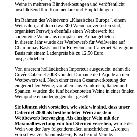
Weine in mehreren Blindverkostungen und veröffentlicht
anschließend ihre Kommentare und Empfehlungen.
Im Rahmen des Weinevents „Klassisches Europa“, einem
Weinsalon, auf dem etwa 300 Weine zu verkosten sind,
organisiert Perswijn ebenfalls einen Wettbewerb für
sortenreine Weine aus europäischen Anbaugebieten.
In diesem Jahr wurde der Wettbewerb für Weißweine auf
Chardonnay Basis und für Rotweine auf Cabernet Sauvignon
Basis mit einem Ladenpreis bis zu 12,50 Euro
ausgeschrieben.
Von unserem holländischen Importeur ausgesucht, nahm die
Cuvée Cabernet 2008 von der Domaine de l’Arjolle an dem
Wettbewerb teil. Nach einer ersten Gesamtverkostung der
eingereichten Weine, vor allem aus Frankreich, Italien und
Spanien, wurden die fünf bestbenoteten Weine in einer finalen
Weinprobe einander gegenüber gestellt.
Sie können sich vorstellen, wie stolz wir sind, dass unser
Cabernet 2008 als bestbenoteter Wein aus dem
Wettbewerb hervorging. Als einziger Wein mit der
Maximalbewertung von fünf Sternen versehen
, wurde der
Wein von der Jury folgendermaßen umschrieben: „Aromen
von schwarzer Johannisbeere, Kirsche und Vanille.