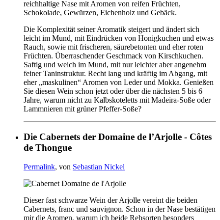
reichhaltige Nase mit Aromen von reifen Früchten,
Schokolade, Gewürzen, Eichenholz und Gebäck.
Die Komplexität seiner Aromatik steigert und ändert sich
leicht im Mund, mit Eindrücken von Honigkuchen und etwas
Rauch, sowie mit frischeren, säurebetonten und eher roten
Früchten. Überraschender Geschmack von Kirschkuchen.
Saftig und weich im Mund, mit nur leichter aber angenehm
feiner Taninstruktur. Recht lang und kräftig im Abgang, mit
eher „maskulinen“ Aromen von Leder und Mokka. Genießen
Sie diesen Wein schon jetzt oder über die nächsten 5 bis 6
Jahre, warum nicht zu Kalbskoteletts mit Madeira-Soße oder
Lammnieren mit grüner Pfeffer-Soße?
Die Cabernets der Domaine de l’Arjolle - Côtes
de Thongue
Permalink
, von
Sebastian Nickel
Dieser fast schwarze Wein der Arjolle vereint die beiden
Cabernets, franc und sauvignon. Schon in der Nase bestätigen
mir die Aromen, warum ich beide Rebsorten besonders