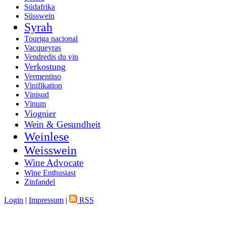
Südafrika
Süsswein
Syrah
Touriga nacional
Vacqueyras
Vendredis du vin
Verkostung
Vermentino
Vinifikation
Vinisud
Vinum
Viognier
Wein & Gesundheit
Weinlese
Weisswein
Wine Advocate
Wine Enthusiast
Zinfandel
Login
|
Impressum
|
RSS