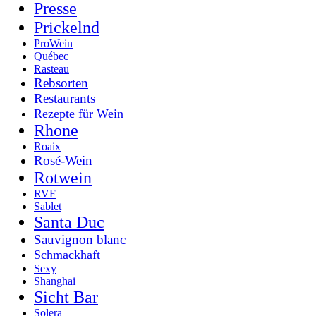
Presse
Prickelnd
ProWein
Québec
Rasteau
Rebsorten
Restaurants
Rezepte für Wein
Rhone
Roaix
Rosé-Wein
Rotwein
RVF
Sablet
Santa Duc
Sauvignon blanc
Schmackhaft
Sexy
Shanghai
Sicht Bar
Solera