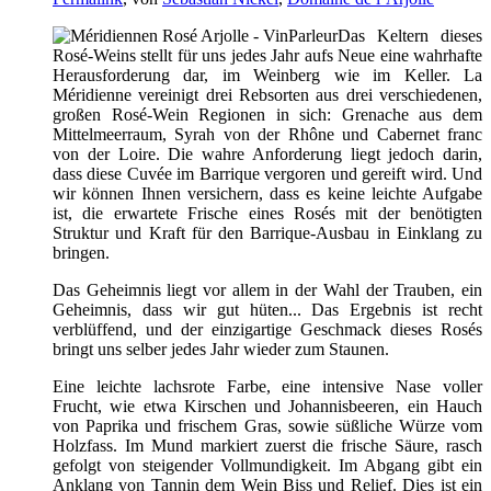
Das Keltern dieses
Rosé-Weins stellt für uns jedes Jahr aufs Neue eine wahrhafte
Herausforderung dar, im Weinberg wie im Keller. La
Méridienne vereinigt drei Rebsorten aus drei verschiedenen,
großen Rosé-Wein Regionen in sich: Grenache aus dem
Mittelmeerraum, Syrah von der Rhône und Cabernet franc
von der Loire. Die wahre Anforderung liegt jedoch darin,
dass diese Cuvée im Barrique vergoren und gereift wird. Und
wir können Ihnen versichern, dass es keine leichte Aufgabe
ist, die erwartete Frische eines Rosés mit der benötigten
Struktur und Kraft für den Barrique-Ausbau in Einklang zu
bringen.
Das Geheimnis liegt vor allem in der Wahl der Trauben, ein
Geheimnis, dass wir gut hüten... Das Ergebnis ist recht
verblüffend, und der einzigartige Geschmack dieses Rosés
bringt uns selber jedes Jahr wieder zum Staunen.
Eine leichte lachsrote Farbe, eine intensive Nase voller
Frucht, wie etwa Kirschen und Johannisbeeren, ein Hauch
von Paprika und frischem Gras, sowie süßliche Würze vom
Holzfass. Im Mund markiert zuerst die frische Säure, rasch
gefolgt von steigender Vollmundigkeit. Im Abgang gibt ein
Anklang von Tannin dem Wein Biss und Relief. Dies ist ein