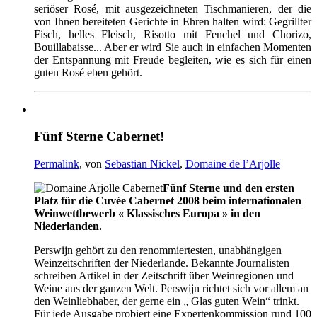
seriöser Rosé, mit ausgezeichneten Tischmanieren, der die
von Ihnen bereiteten Gerichte in Ehren halten wird: Gegrillter
Fisch, helles Fleisch, Risotto mit Fenchel und Chorizo,
Bouillabaisse... Aber er wird Sie auch in einfachen Momenten
der Entspannung mit Freude begleiten, wie es sich für einen
guten Rosé eben gehört.
Fünf Sterne Cabernet!
Permalink
, von
Sebastian Nickel
,
Domaine de l’Arjolle
Fünf Sterne und den ersten
Platz für die Cuvée Cabernet 2008 beim internationalen
Weinwettbewerb « Klassisches Europa » in den
Niederlanden.
Perswijn gehört zu den renommiertesten, unabhängigen
Weinzeitschriften der Niederlande. Bekannte Journalisten
schreiben Artikel in der Zeitschrift über Weinregionen und
Weine aus der ganzen Welt. Perswijn richtet sich vor allem an
den Weinliebhaber, der gerne ein „ Glas guten Wein“ trinkt.
Für jede Ausgabe probiert eine Expertenkommission rund 100