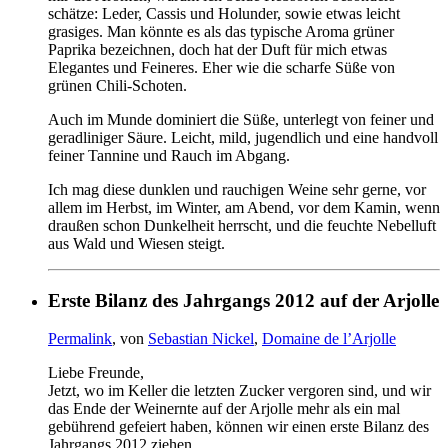
schätze: Leder, Cassis und Holunder, sowie etwas leicht
grasiges. Man könnte es als das typische Aroma grüner
Paprika bezeichnen, doch hat der Duft für mich etwas
Elegantes und Feineres. Eher wie die scharfe Süße von
grünen Chili-Schoten.
Auch im Munde dominiert die Süße, unterlegt von feiner und
geradliniger Säure. Leicht, mild, jugendlich und eine handvoll
feiner Tannine und Rauch im Abgang.
Ich mag diese dunklen und rauchigen Weine sehr gerne, vor
allem im Herbst, im Winter, am Abend, vor dem Kamin, wenn
draußen schon Dunkelheit herrscht, und die feuchte Nebelluft
aus Wald und Wiesen steigt.
Erste Bilanz des Jahrgangs 2012 auf der Arjolle
Permalink
, von
Sebastian Nickel
,
Domaine de l’Arjolle
Liebe Freunde,
Jetzt, wo im Keller die letzten Zucker vergoren sind, und wir
das Ende der Weinernte auf der Arjolle mehr als ein mal
gebührend gefeiert haben, können wir einen erste Bilanz des
Jahrgangs 2012 ziehen.