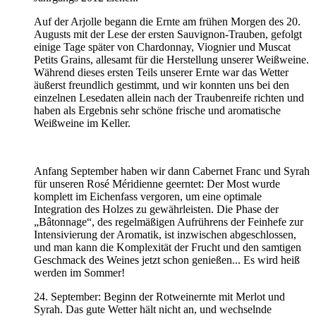
Auf der Arjolle begann die Ernte am frühen Morgen des 20.
Augusts mit der Lese der ersten Sauvignon-Trauben, gefolgt
einige Tage später von Chardonnay, Viognier und Muscat
Petits Grains, allesamt für die Herstellung unserer Weißweine.
Während dieses ersten Teils unserer Ernte war das Wetter
äußerst freundlich gestimmt, und wir konnten uns bei den
einzelnen Lesedaten allein nach der Traubenreife richten und
haben als Ergebnis sehr schöne frische und aromatische
Weißweine im Keller.
Anfang September haben wir dann Cabernet Franc und Syrah
für unseren Rosé Méridienne geerntet: Der Most wurde
komplett im Eichenfass vergoren, um eine optimale
Integration des Holzes zu gewährleisten. Die Phase der
„Bâtonnage“, des regelmäßigen Aufrührens der Feinhefe zur
Intensivierung der Aromatik, ist inzwischen abgeschlossen,
und man kann die Komplexität der Frucht und den samtigen
Geschmack des Weines jetzt schon genießen... Es wird heiß
werden im Sommer!
24. September: Beginn der Rotweinernte mit Merlot und
Syrah. Das gute Wetter hält nicht an, und wechselnde