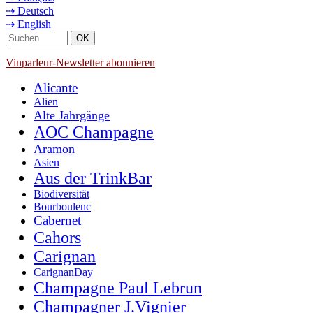
⇢ Deutsch
⇢ English
Vinparleur-Newsletter abonnieren
Alicante
Alien
Alte Jahrgänge
AOC Champagne
Aramon
Asien
Aus der TrinkBar
Biodiversität
Bourboulenc
Cabernet
Cahors
Carignan
CarignanDay
Champagne Paul Lebrun
Champagner J.Vignier