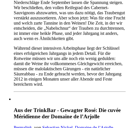
Niederschläge Ende September lassen die Spannung steigen.
Wir beschließen, den vollen Reifegrad des Cabernet-
Sauvignons abzuwarten, was uns dazu nötigt, das Traubengut
verstärkt auszusortieren. Aber schon jetzt: Was für eine Frucht
und welch zarte Tannine in den Weinen! Die Zeit, in der wir
entscheiden, die „Nabelschnur“ der Trauben zu durchtrennen,
ist immer eine heikle Phase, und jeder Jahrgang ist anders,
auch wenn es Ähnlichkeiten gibt.
Während dieser intensiven Arbeitsphase liegt der Schlüssel
eines erfolgreichen Jahrgangs in jedem Detail. Für die
Rotweine müssen wir uns alle noch ein wenig gedulden:
damit die Weine ihr vollkommenes Gleichgewicht erreichen,
müssen die malolaktischen Gärungen - ein natürlicher
Säureabbau - zu Ende gebracht werden, bevor der Jahrgang
2012 in einigen Monaten unser aller Abende und Feste
bereichern wird.
Aus der TrinkBar - Gewagter Rosé: Die cuvée
Méridienne der Domaine de l’Arjolle
Permalink
, von
Sebastian Nickel
,
Domaine de l’Arjolle