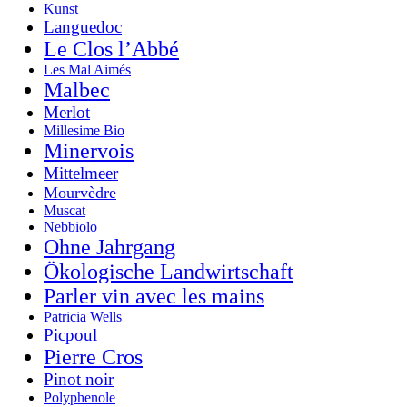
Kunst
Languedoc
Le Clos l’Abbé
Les Mal Aimés
Malbec
Merlot
Millesime Bio
Minervois
Mittelmeer
Mourvèdre
Muscat
Nebbiolo
Ohne Jahrgang
Ökologische Landwirtschaft
Parler vin avec les mains
Patricia Wells
Picpoul
Pierre Cros
Pinot noir
Polyphenole