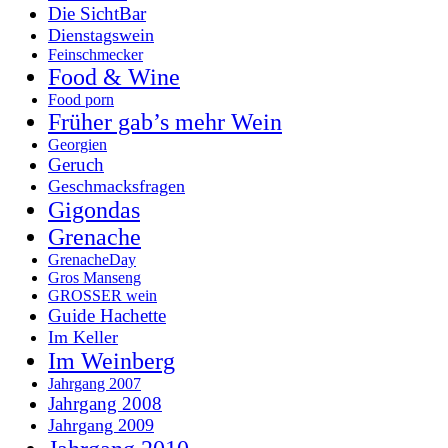
Die SichtBar
Dienstagswein
Feinschmecker
Food & Wine
Food porn
Früher gab’s mehr Wein
Georgien
Geruch
Geschmacksfragen
Gigondas
Grenache
GrenacheDay
Gros Manseng
GROSSER wein
Guide Hachette
Im Keller
Im Weinberg
Jahrgang 2007
Jahrgang 2008
Jahrgang 2009