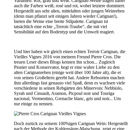
Varianten: Rot, grau und weiß. Carignan-Weine tragen daher
auch die Farben weiß, rosé und rot, wobei letztere dominiert.
Hergestellt aus sehr alten, mittelalten oder jungen Weinreben
(denn man pflanzt seit einigen Jahren wieder Carignan!),
bieten die Weine eine breite Stilpalette. Carignan ist
tatsächlich eine echte „Terroir-Traube“, die mit viel
Sensibilität auf den Bodentyp und die Umwelt reagiert.
Und hier haben wir gleich einen echten Terroir Carignan, die
Vieilles Vignes 2016 von meinem Freund Pierre Cros. Die
treuen Leser dieses Blogs kennen ihn schon... Zugleich
Pionier und Konservator, hegt er eine wahre Liebe zu den
alten Carignanreben (einige weit über 100 Jahre alt), die er
von seinen Großeltern geerbt hat. Andere Rebsorten machen
ihm allerdings fast genauso viel Spaß, denn es wachsen viele
verschiedene in seinen Rebgärten des Minervois: Nebbiolo,
Syrah und Cinsault, Aramon, Picpoul noir und Touriga
nacional, Vermentino, Grenache blanc, gris und noir... Um
nur einige zu nennen.
Doch zurück zu seinem 100%igen Carignan Wein: Hergestellt
nach der Methode der Kohlensäure-Maischung, zeigt er eine