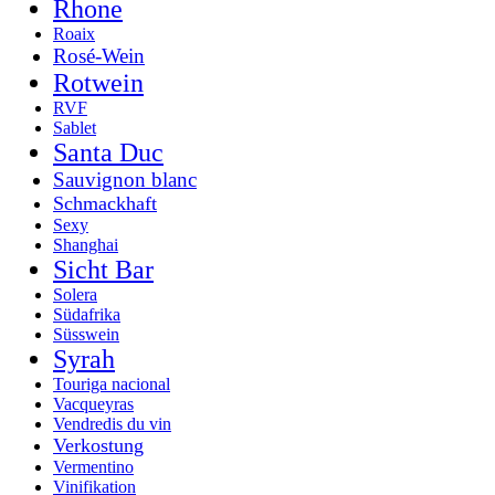
Rhone
Roaix
Rosé-Wein
Rotwein
RVF
Sablet
Santa Duc
Sauvignon blanc
Schmackhaft
Sexy
Shanghai
Sicht Bar
Solera
Südafrika
Süsswein
Syrah
Touriga nacional
Vacqueyras
Vendredis du vin
Verkostung
Vermentino
Vinifikation