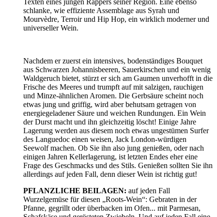
Texten eines jungen Rappers seiner Region. Eine ebenso
schlanke, wie effiziente Assemblage aus Syrah und
Mourvèdre, Terroir und Hip Hop, ein wirklich moderner und
universeller Wein.
Nachdem er zuerst ein intensives, bodenständiges Bouquet
aus Schwarzen Johannisbeeren, Sauerkirschen und ein wenig
Waldgeruch bietet, stürzt er sich am Gaumen unverhofft in die
Frische des Meeres und trumpft auf mit salzigen, rauchigen
und Minze-ähnlichen Aromen. Die Gerbsäure scheint noch
etwas jung und griffig, wird aber behutsam getragen von
energiegeladener Säure und weichen Rundungen. Ein Wein
der Durst macht und ihn gleichzeitig löscht! Einige Jahre
Lagerung werden aus diesem noch etwas ungestümen Surfer
des Languedoc einen weisen, Jack London-würdigen
Seewolf machen. Ob Sie ihn also jung genießen, oder nach
einigen Jahren Kellerlagerung, ist letzten Endes eher eine
Frage des Geschmacks und des Stils. Genießen sollten Sie ihn
allerdings auf jeden Fall, denn dieser Wein ist richtig gut!
PFLANZLICHE BEILAGEN:
auf jeden Fall
Wurzelgemüse für diesen „Roots-Wein“: Gebraten in der
Pfanne, gegrillt oder überbacken im Ofen... mit Parmesan,
Schafskäse und gerösteten Zwiebeln. Und auf jeden Fall eine