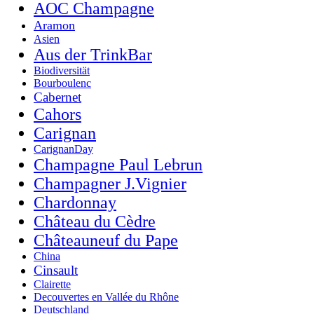
AOC Champagne
Aramon
Asien
Aus der TrinkBar
Biodiversität
Bourboulenc
Cabernet
Cahors
Carignan
CarignanDay
Champagne Paul Lebrun
Champagner J.Vignier
Chardonnay
Château du Cèdre
Châteauneuf du Pape
China
Cinsault
Clairette
Decouvertes en Vallée du Rhône
Deutschland