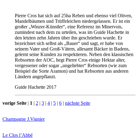
Pierre Cros hat sich auf 25ha Reben und ebenso viel Oliven,
Mandelbäumen und Trüffeleichen niedergelassen. Er ist ein
großer „Winzer-Künstler“, eine Referenz im Minervois,
zumindest nach dem zu urteilen, was im Guide Hachette in
den letzten zehn Jahren über ihn geschrieben wurde. Er
bezeichnet sich selbst als „Bauer“ und sagt, er habe von
seinem Vater und Groß-Vätern, allesamt Bäcker in Badens,
gelernt seine Kunden zu respektieren. Neben den klassischen
Rebsorten der AOC, hegt Pierre Cros einige Hektar alter,
vergessener oder sogar „ungeliebter“ Rebsorten (wie zum
Beispiel die Sorte Aramon) und hat Rebsorten aus anderen
Ländern angepflanzt.
Guide Hachette 2017
vorige Seite
|
1
|
2
|
3
|
4
|
5
|
6
|
nächste Seite
Champagne J.Vignier
Le Clos l’Abbé