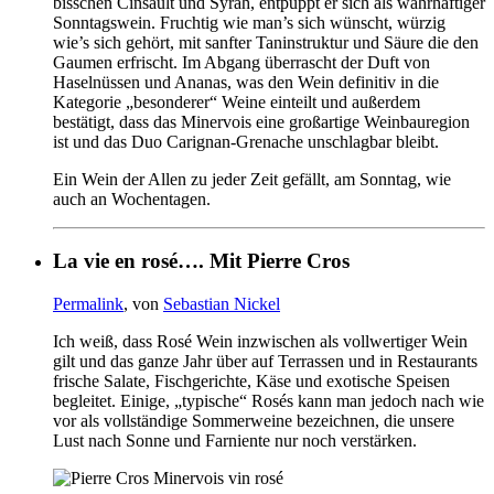
bisschen Cinsault und Syrah, entpuppt er sich als wahrhaftiger
Sonntagswein. Fruchtig wie man’s sich wünscht, würzig
wie’s sich gehört, mit sanfter Taninstruktur und Säure die den
Gaumen erfrischt. Im Abgang überrascht der Duft von
Haselnüssen und Ananas, was den Wein definitiv in die
Kategorie „besonderer“ Weine einteilt und außerdem
bestätigt, dass das Minervois eine großartige Weinbauregion
ist und das Duo Carignan-Grenache unschlagbar bleibt.
Ein Wein der Allen zu jeder Zeit gefällt, am Sonntag, wie
auch an Wochentagen.
La vie en rosé…. Mit Pierre Cros
Permalink
, von
Sebastian Nickel
Ich weiß, dass Rosé Wein inzwischen als vollwertiger Wein
gilt und das ganze Jahr über auf Terrassen und in Restaurants
frische Salate, Fischgerichte, Käse und exotische Speisen
begleitet. Einige, „typische“ Rosés kann man jedoch nach wie
vor als vollständige Sommerweine bezeichnen, die unsere
Lust nach Sonne und Farniente nur noch verstärken.