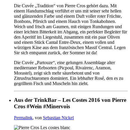
Die Cuvée „Tradition“ von Pierre Cros gehört dazu. Mit
einem Handumschlag verführt er uns mit seiner sehr hellen
und glänzenden Farbe und einem Duft voller roter Früchte,
Bonbons, Pfirsich und einem Hauch von Tonkabohnen.
Weich und frisch am Gaumen, mit einigen Rundungen und
einer leichten Bitterkeit im Abgang, ein perfekter Begleiter für
den Aperitif im Liegestuhl, zusammen mit ein paar Oliven
und einem Stück Cantal Entre-Deux, einem vollen und
würzigen Käse aus dem französischen Massif Central. Legen
Sie sich entspannt zurück, der Sommer ist da!
Die Cuvée „Partouze“, eine gelungen Assemblage alter
mediterraner Rebsorten (Picpoul, Rivairenc, Aramon,
Morastel), zeigt sich mehr säurebetont und von
Zitrusfruchtaromen dominiert. Ein lebhafter Rosé, den es zu
gegrilltem Fisch und Muscheln hin zieht.
Aus der TrinkBar – Les Costes 2016 von Pierre
Cros #Wein #Minervois
Permalink
, von
Sebastian Nickel