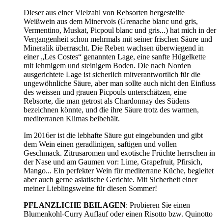
Dieser aus einer Vielzahl von Rebsorten hergestellte
Weißwein aus dem Minervois (Grenache blanc und gris,
Vermentino, Muskat, Picpoul blanc und gris...) hat mich in der
Vergangenheit schon mehrmals mit seiner frischen Säure und
Mineralik überrascht. Die Reben wachsen überwiegend in
einer „Les Costes“ genannten Lage, eine sanfte Hügelkette
mit lehmigem und steinigem Boden. Die nach Norden
ausgerichtete Lage ist sicherlich mitverantwortlich für die
ungewöhnliche Säure, aber man sollte auch nicht den Einfluss
des weissen und grauen Picpouls unterschätzen, eine
Rebsorte, die man getrost als Chardonnay des Südens
bezeichnen könnte, und die ihre Säure trotz des warmen,
mediterranen Klimas beibehält.
Im 2016er ist die lebhafte Säure gut eingebunden und gibt
dem Wein einen geradlinigen, saftigen und vollen
Geschmack. Zitrusaromen und exotische Früchte herrschen in
der Nase und am Gaumen vor: Lime, Grapefruit, Pfirsich,
Mango... Ein perfekter Wein für mediterrane Küche, begleitet
aber auch gerne asiatische Gerichte. Mit Sicherheit einer
meiner Lieblingsweine für diesen Sommer!
PFLANZLICHE BEILAGEN
: Probieren Sie einen
Blumenkohl-Curry Auflauf oder einen Risotto bzw. Quinotto