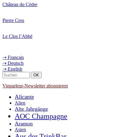
Château du Cèdre
Pierre Cros
Le Clos l’Abbé
⇢ Français
⇢ Deutsch
⇢ English
Vinparleur-Newsletter abonnieren
Alicante
Alien
Alte Jahrgänge
AOC Champagne
Aramon
Asien
Aus der TrinkBar