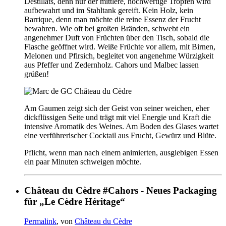
Destillats, denn nur der mittlere, hochwertige Tropfen wird
aufbewahrt und im Stahltank gereift. Kein Holz, kein
Barrique, denn man möchte die reine Essenz der Frucht
bewahren. Wie oft bei großen Bränden, schwebt ein
angenehmer Duft von Früchten über den Tisch, sobald die
Flasche geöffnet wird. Weiße Früchte vor allem, mit Birnen,
Melonen und Pfirsich, begleitet von angenehme Würzigkeit
aus Pfeffer und Zedernholz. Cahors und Malbec lassen
grüßen!
Am Gaumen zeigt sich der Geist von seiner weichen, eher
dickflüssigen Seite und trägt mit viel Energie und Kraft die
intensive Aromatik des Weines. Am Boden des Glases wartet
eine verführerischer Cocktail aus Frucht, Gewürz und Blüte.
Pflicht, wenn man nach einem animierten, ausgiebigen Essen
ein paar Minuten schweigen möchte.
Château du Cèdre #Cahors - Neues Packaging
für „Le Cèdre Héritage“
Permalink
, von
Château du Cèdre