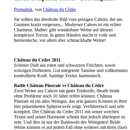
Permalink
, von
Château du Cèdre
Sie sollten das überholte Bild vom pelzigen Cahors, der am
Gaumen kratzt vergessen... Moderner Cahors ist ein echter
Charmeur. Malbec gibt wunderbare Weine auf diesem
komplexen Terroir. In guten Händen macht er volle und
harmonische, vor allem aber schmackhafte Weine!
Château du Cèdre 2011
Schöner Duft aus roten und schwarzen Früchten, sowie
würzigen Duftnoten. Gut integrierte Tannine und vollkommen
kontrollierte Kraft. Samtige Textur, harmonisch.
Battle Château Pineraie vs Château du Cèdre
Zwei Weine aus Cahors mit guter Trinkreife, diealle beide
ohne Probleme noch 10 Jahre reifen können. Château
Pineraie ist ein altes Weingut, das sein ganzes Können in ihrer
hier präsentierten Spitzencuvée zeigt. Verführerisch und sehr
komplett. Der Château du Cèdre 2011 mit seiner weichen
Textur und seiner Harmonie scheint ihm jedoch überlegen zu
sein. Und dies ist nur der Basiswein des Weingutes! Beide
Weine können es auf jedem Fall ohne weiteres mit ihren (fast)