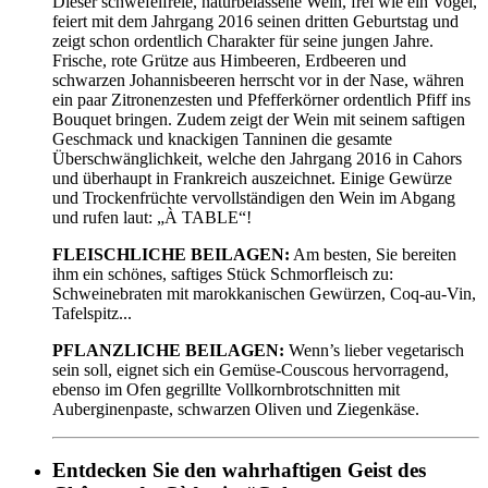
Dieser schwefelfreie, naturbelassene Wein, frei wie ein Vogel,
feiert mit dem Jahrgang 2016 seinen dritten Geburtstag und
zeigt schon ordentlich Charakter für seine jungen Jahre.
Frische, rote Grütze aus Himbeeren, Erdbeeren und
schwarzen Johannisbeeren herrscht vor in der Nase, währen
ein paar Zitronenzesten und Pfefferkörner ordentlich Pfiff ins
Bouquet bringen. Zudem zeigt der Wein mit seinem saftigen
Geschmack und knackigen Tanninen die gesamte
Überschwänglichkeit, welche den Jahrgang 2016 in Cahors
und überhaupt in Frankreich auszeichnet. Einige Gewürze
und Trockenfrüchte vervollständigen den Wein im Abgang
und rufen laut: „À TABLE“!
FLEISCHLICHE BEILAGEN:
Am besten, Sie bereiten
ihm ein schönes, saftiges Stück Schmorfleisch zu:
Schweinebraten mit marokkanischen Gewürzen, Coq-au-Vin,
Tafelspitz...
PFLANZLICHE BEILAGEN:
Wenn’s lieber vegetarisch
sein soll, eignet sich ein Gemüse-Couscous hervorragend,
ebenso im Ofen gegrillte Vollkornbrotschnitten mit
Auberginenpaste, schwarzen Oliven und Ziegenkäse.
Entdecken Sie den wahrhaftigen Geist des