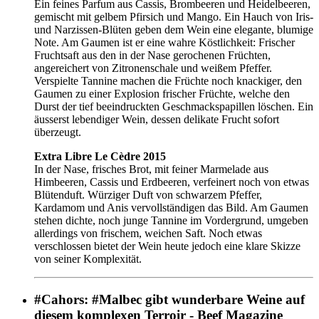
Ein feines Parfum aus Cassis, Brombeeren und Heidelbeeren,
gemischt mit gelbem Pfirsich und Mango. Ein Hauch von Iris-
und Narzissen-Blüten geben dem Wein eine elegante, blumige
Note. Am Gaumen ist er eine wahre Köstlichkeit: Frischer
Fruchtsaft aus den in der Nase gerochenen Früchten,
angereichert von Zitronenschale und weißem Pfeffer.
Verspielte Tannine machen die Früchte noch knackiger, den
Gaumen zu einer Explosion frischer Früchte, welche den
Durst der tief beeindruckten Geschmackspapillen löschen. Ein
äusserst lebendiger Wein, dessen delikate Frucht sofort
überzeugt.
Extra Libre Le Cèdre 2015
In der Nase, frisches Brot, mit feiner Marmelade aus
Himbeeren, Cassis und Erdbeeren, verfeinert noch von etwas
Blütenduft. Würziger Duft von schwarzem Pfeffer,
Kardamom und Anis vervollständigen das Bild. Am Gaumen
stehen dichte, noch junge Tannine im Vordergrund, umgeben
allerdings von frischem, weichen Saft. Noch etwas
verschlossen bietet der Wein heute jedoch eine klare Skizze
von seiner Komplexität.
#Cahors: #Malbec gibt wunderbare Weine auf
diesem komplexen Terroir - Beef Magazine