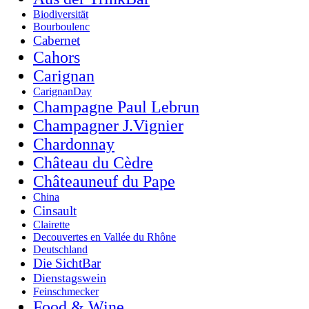
Biodiversität
Bourboulenc
Cabernet
Cahors
Carignan
CarignanDay
Champagne Paul Lebrun
Champagner J.Vignier
Chardonnay
Château du Cèdre
Châteauneuf du Pape
China
Cinsault
Clairette
Decouvertes en Vallée du Rhône
Deutschland
Die SichtBar
Dienstagswein
Feinschmecker
Food & Wine