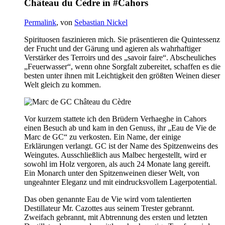
Château du Cèdre in #Cahors
Permalink
, von
Sebastian Nickel
Spirituosen faszinieren mich. Sie präsentieren die Quintessenz
der Frucht und der Gärung und agieren als wahrhaftiger
Verstärker des Terroirs und des „savoir faire“. Abscheuliches
„Feuerwasser“, wenn ohne Sorgfalt zubereitet, schaffen es die
besten unter ihnen mit Leichtigkeit den größten Weinen dieser
Welt gleich zu kommen.
Vor kurzem stattete ich den Brüdern Verhaeghe in Cahors
einen Besuch ab und kam in den Genuss, ihr „Eau de Vie de
Marc de GC“ zu verkosten. Ein Name, der einige
Erklärungen verlangt. GC ist der Name des Spitzenweins des
Weingutes. Ausschließlich aus Malbec hergestellt, wird er
sowohl im Holz vergoren, als auch 24 Monate lang gereift.
Ein Monarch unter den Spitzenweinen dieser Welt, von
ungeahnter Eleganz und mit eindrucksvollem Lagerpotential.
Das oben genannte Eau de Vie wird vom talentierten
Destillateur Mr. Cazottes aus seinem Trester gebrannt.
Zweifach gebrannt, mit Abtrennung des ersten und letzten