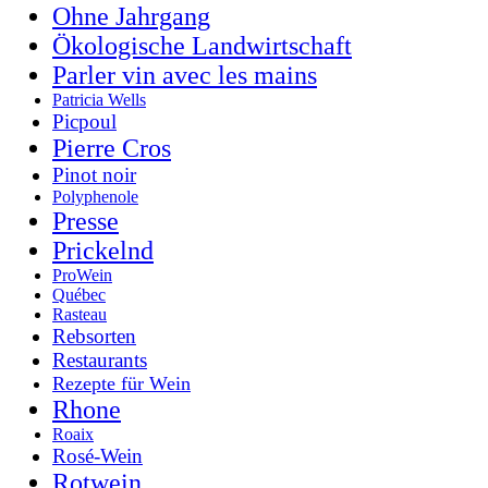
Ohne Jahrgang
Ökologische Landwirtschaft
Parler vin avec les mains
Patricia Wells
Picpoul
Pierre Cros
Pinot noir
Polyphenole
Presse
Prickelnd
ProWein
Québec
Rasteau
Rebsorten
Restaurants
Rezepte für Wein
Rhone
Roaix
Rosé-Wein
Rotwein