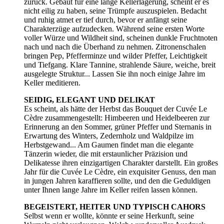
zurück. Gebaut für eine lange Kellerlagerung, scheint er es
nicht eilig zu haben, seine Trümpfe auszuspielen. Bedacht
und ruhig atmet er tief durch, bevor er anfängt seine
Charakterzüge aufzudecken. Während seine ersten Worte
voller Würze und Wildheit sind, scheinen dunkle Fruchtnoten
nach und nach die Überhand zu nehmen. Zitronenschalen
bringen Pep, Pfefferminze und wilder Pfeffer, Leichtigkeit
und Tiefgang. Klare Tannine, strahlende Säure, weiche, breit
ausgelegte Struktur... Lassen Sie ihn noch einige Jahre im
Keller meditieren.
SEIDIG, ELEGANT UND DELIKAT
Es scheint, als hätte der Herbst das Bouquet der Cuvée Le
Cèdre zusammengestellt: Himbeeren und Heidelbeeren zur
Erinnerung an den Sommer, grüner Pfeffer und Sternanis in
Erwartung des Winters, Zedernholz und Waldpilze im
Herbstgewand... Am Gaumen findet man die elegante
Tänzerin wieder, die mit erstaunlicher Präzision und
Delikatesse ihren einzigartigen Charakter darstellt. Ein großes
Jahr für die Cuvée Le Cèdre, ein exquisiter Genuss, den man
in jungen Jahren karaffieren sollte, und den die Geduldigen
unter Ihnen lange Jahre im Keller reifen lassen können.
BEGEISTERT, HEITER UND TYPISCH CAHORS
Selbst wenn er wollte, könnte er seine Herkunft, seine