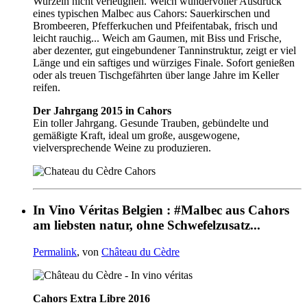
Wurzeln nicht verleugnen. Welch wundervoller Ausdruck
eines typischen Malbec aus Cahors: Sauerkirschen und
Brombeeren, Pfefferkuchen und Pfeifentabak, frisch und
leicht rauchig... Weich am Gaumen, mit Biss und Frische,
aber dezenter, gut eingebundener Tanninstruktur, zeigt er viel
Länge und ein saftiges und würziges Finale. Sofort genießen
oder als treuen Tischgefährten über lange Jahre im Keller
reifen.
Der Jahrgang 2015 in Cahors
Ein toller Jahrgang. Gesunde Trauben, gebündelte und
gemäßigte Kraft, ideal um große, ausgewogene,
vielversprechende Weine zu produzieren.
In Vino Véritas Belgien : #Malbec aus Cahors
am liebsten natur, ohne Schwefelzusatz...
Permalink
, von
Château du Cèdre
Cahors Extra Libre 2016