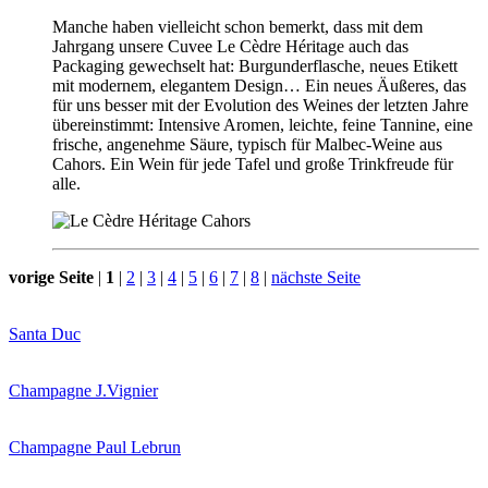
Manche haben vielleicht schon bemerkt, dass mit dem
Jahrgang unsere Cuvee Le Cèdre Héritage auch das
Packaging gewechselt hat: Burgunderflasche, neues Etikett
mit modernem, elegantem Design… Ein neues Äußeres, das
für uns besser mit der Evolution des Weines der letzten Jahre
übereinstimmt: Intensive Aromen, leichte, feine Tannine, eine
frische, angenehme Säure, typisch für Malbec-Weine aus
Cahors. Ein Wein für jede Tafel und große Trinkfreude für
alle.
vorige Seite
|
1
|
2
|
3
|
4
|
5
|
6
|
7
|
8
|
nächste Seite
Santa Duc
Champagne J.Vignier
Champagne Paul Lebrun