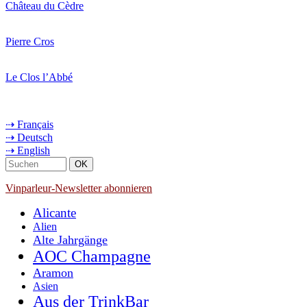
Château du Cèdre
Pierre Cros
Le Clos l’Abbé
⇢ Français
⇢ Deutsch
⇢ English
Vinparleur-Newsletter abonnieren
Alicante
Alien
Alte Jahrgänge
AOC Champagne
Aramon
Asien
Aus der TrinkBar