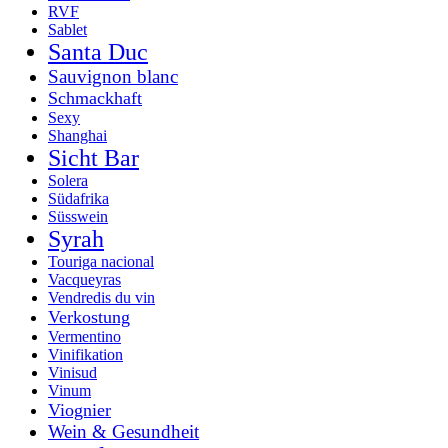
RVF
Sablet
Santa Duc
Sauvignon blanc
Schmackhaft
Sexy
Shanghai
Sicht Bar
Solera
Südafrika
Süsswein
Syrah
Touriga nacional
Vacqueyras
Vendredis du vin
Verkostung
Vermentino
Vinifikation
Vinisud
Vinum
Viognier
Wein & Gesundheit