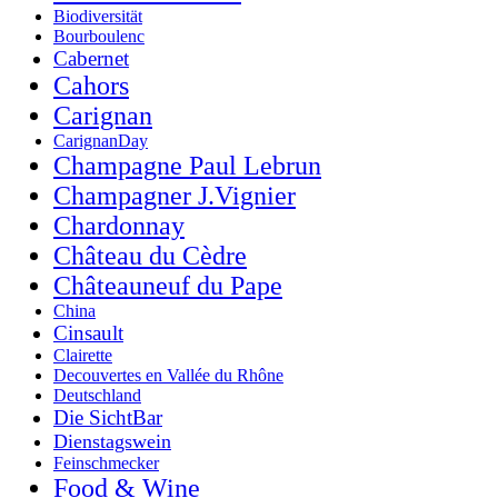
Biodiversität
Bourboulenc
Cabernet
Cahors
Carignan
CarignanDay
Champagne Paul Lebrun
Champagner J.Vignier
Chardonnay
Château du Cèdre
Châteauneuf du Pape
China
Cinsault
Clairette
Decouvertes en Vallée du Rhône
Deutschland
Die SichtBar
Dienstagswein
Feinschmecker
Food & Wine