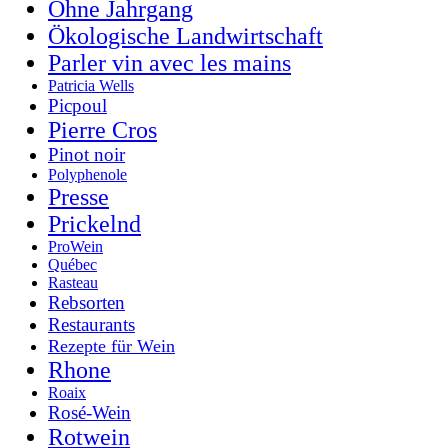
Ohne Jahrgang
Ökologische Landwirtschaft
Parler vin avec les mains
Patricia Wells
Picpoul
Pierre Cros
Pinot noir
Polyphenole
Presse
Prickelnd
ProWein
Québec
Rasteau
Rebsorten
Restaurants
Rezepte für Wein
Rhone
Roaix
Rosé-Wein
Rotwein