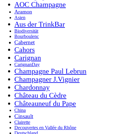
AOC Champagne
Aramon
Asien
Aus der TrinkBar
Biodiversität
Bourboulenc
Cabernet
Cahors
Carignan
CarignanDay
Champagne Paul Lebrun
Champagner J.Vignier
Chardonnay
Château du Cèdre
Châteauneuf du Pape
China
Cinsault
Clairette
Decouvertes en Vallée du Rhône
Deutschland