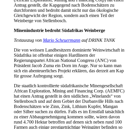
Antrag gestellt, die Kapgegend nach Bodenschätzen zu
durchforsten und bedroht damit nicht nur das ökologische
Gleichgewicht der Region, sondern auch einen Teil der
Weinberge von Stellenbosch.
Minenindustrie bedroht Südafrikas Weinberge
Textauszug von
Mario Scheuermann
auf DRINK TANK
Die von weissen Landbesitzern dominierte Weinwirtschaft in
Südafrika ist offenbar einigen Hardlinern der
Regierungspartei African National Congress (ANC) von
Präsident Jacob Zuma ein Dorn im Auge. Nur so kann man
sich ein abenteuerliches Projekt erklären, das derzeit am Kap
für grosse Aufregung sorgt.
Die staatlich kontrollierte südafrikanische Minengesellschaft
African Exploration, Mining and Financing Corp. (AEMFC)
hat einen Antrag gestellt in den südlichen „Winelands“ von
Stellenbosch und auf dem Gebiet der Durbanville Hills nach
Bodenschätzen wie Zinn, Zink, Lithium Kupfer, Mangan
oder Silber suchen zu dürfen. Falls es im Ernstfall tatsächlich
zu einer Abbaugenehmigung kommen sollte, wären davon
rund 4.700 Hektar betroffen auf denen sich neben rund 100
Farmen auch einige prestigeträchtige Weingüter befinden so