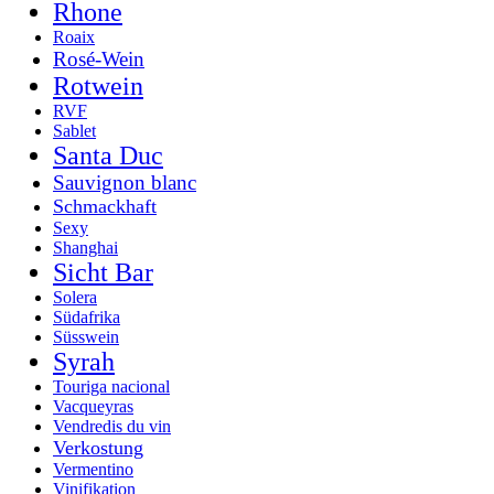
Rhone
Roaix
Rosé-Wein
Rotwein
RVF
Sablet
Santa Duc
Sauvignon blanc
Schmackhaft
Sexy
Shanghai
Sicht Bar
Solera
Südafrika
Süsswein
Syrah
Touriga nacional
Vacqueyras
Vendredis du vin
Verkostung
Vermentino
Vinifikation