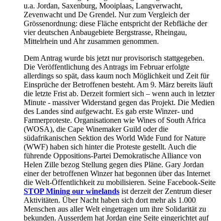
u.a. Jordan, Saxenburg, Mooiplaas, Langverwacht,
Zevenwacht und De Grendel. Nur zum Vergleich der
Grössenordnung: diese Fläche entspricht der Rebfläche der
vier deutschen Anbaugebiete Bergstrasse, Rheingau,
Mittelrhein und Ahr zusammen genommen.
Dem Antrag wurde bis jetzt nur provisorisch stattgegeben.
Die Veröffentlichung des Antrags im Februar erfolgte
allerdings so spät, dass kaum noch Möglichkeit und Zeit für
Einsprüche der Betroffenen besteht. Am 9. März bereits läuft
die letzte Frist ab. Derzeit formiert sich – wenn auch in letzter
Minute - massiver Widerstand gegen das Projekt. Die Medien
des Landes sind aufgewacht. Es gab erste Winzer- und
Farmerproteste. Organisationen wie Wines of South Africa
(WOSA), die Cape Winemaker Guild oder die
südafrikanischen Sektion des World Wide Fund for Nature
(WWF) haben sich hinter die Proteste gestellt. Auch die
führende Oppositions-Partei Demokratische Alliance von
Helen Zille bezog Stellung gegen dies Pläne. Gary Jordan
einer der betroffenen Winzer hat begonnen über das Internet
die Welt-Öffentlichkeit zu mobilisieren. Seine Facebook-Seite
STOP Mining our winelands
ist derzeit der Zentrum dieser
Aktivitäten. Über Nacht haben sich dort mehr als 1.000
Menschen aus aller Welt eingetragen um ihre Solidarität zu
bekunden. Ausserdem hat Jordan eine Seite eingerichtet auf