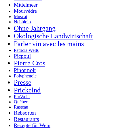
Mittelmeer
Mourvèdre
Muscat
Nebbiolo
Ohne Jahrgang
Ökologische Landwirtschaft
Parler vin avec les mains
Patricia Wells
Picpoul
Pierre Cros
Pinot noir
Polyphenole
Presse
Prickelnd
ProWein
Québec
Rasteau
Rebsorten
Restaurants
Rezepte für Wein