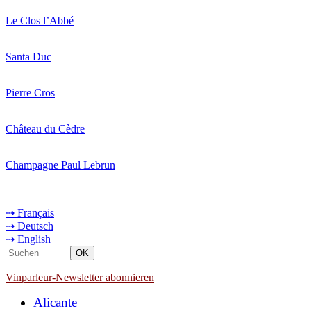
Le Clos l’Abbé
Santa Duc
Pierre Cros
Château du Cèdre
Champagne Paul Lebrun
⇢ Français
⇢ Deutsch
⇢ English
Vinparleur-Newsletter abonnieren
Alicante