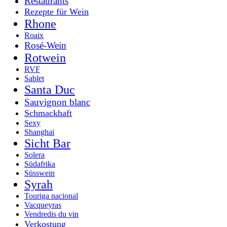
Restaurants
Rezepte für Wein
Rhone
Roaix
Rosé-Wein
Rotwein
RVF
Sablet
Santa Duc
Sauvignon blanc
Schmackhaft
Sexy
Shanghai
Sicht Bar
Solera
Südafrika
Süsswein
Syrah
Touriga nacional
Vacqueyras
Vendredis du vin
Verkostung