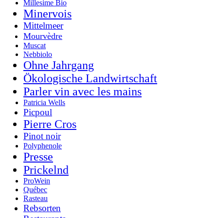
Millesime Bio
Minervois
Mittelmeer
Mourvèdre
Muscat
Nebbiolo
Ohne Jahrgang
Ökologische Landwirtschaft
Parler vin avec les mains
Patricia Wells
Picpoul
Pierre Cros
Pinot noir
Polyphenole
Presse
Prickelnd
ProWein
Québec
Rasteau
Rebsorten