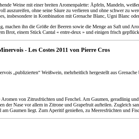
ischende Weine mit einer breiten Aromenpalette: Äpfeln, Mandeln, weiße
voll auszureifen, ohne seine Säure zu verlieren und ohne schwer zu we
vees, insbesondere in Kombination mit Grenache Blanc, Ugni Blanc oder
ung, machen ihn die Größe der Beeren sowie die Menge an Saft und Aro
em Brot, einem Stück Cantal « entre-deux » und einigen frisch gepflüc
inervois - Les Costes 2011 von Pierre Cros
rvois „publizierten“ Weißwein, mehrheitlich hergestellt aus Grenache
 Aromen von Zitrusfrüchten und Fenchel. Am Gaumen, geradlinig und run
en der Nase vor allem in Zitrone und Grapefruit aufteilen. Zugleich sanf
ll am Gaumen liegt. Zum Aperitif genießen, zu Meeresfrüchten und Fis