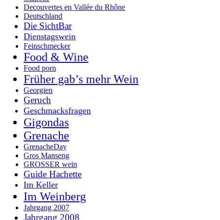
Decouvertes en Vallée du Rhône
Deutschland
Die SichtBar
Dienstagswein
Feinschmecker
Food & Wine
Food porn
Früher gab’s mehr Wein
Georgien
Geruch
Geschmacksfragen
Gigondas
Grenache
GrenacheDay
Gros Manseng
GROSSER wein
Guide Hachette
Im Keller
Im Weinberg
Jahrgang 2007
Jahrgang 2008