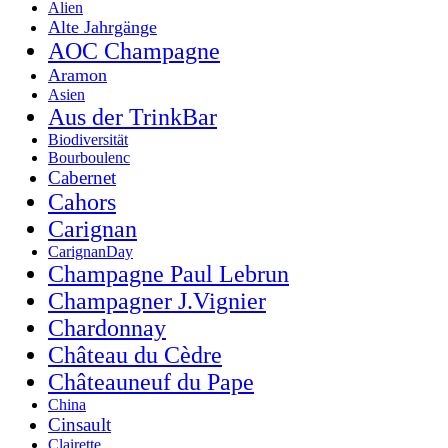
Alien
Alte Jahrgänge
AOC Champagne
Aramon
Asien
Aus der TrinkBar
Biodiversität
Bourboulenc
Cabernet
Cahors
Carignan
CarignanDay
Champagne Paul Lebrun
Champagner J.Vignier
Chardonnay
Château du Cèdre
Châteauneuf du Pape
China
Cinsault
Clairette