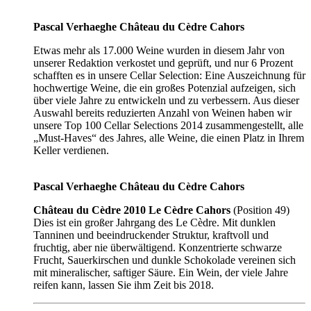
Pascal Verhaeghe Château du Cèdre Cahors
Etwas mehr als 17.000 Weine wurden in diesem Jahr von
unserer Redaktion verkostet und geprüft, und nur 6 Prozent
schafften es in unsere Cellar Selection: Eine Auszeichnung für
hochwertige Weine, die ein großes Potenzial aufzeigen, sich
über viele Jahre zu entwickeln und zu verbessern. Aus dieser
Auswahl bereits reduzierten Anzahl von Weinen haben wir
unsere Top 100 Cellar Selections 2014 zusammengestellt, alle
„Must-Haves“ des Jahres, alle Weine, die einen Platz in Ihrem
Keller verdienen.
Pascal Verhaeghe Château du Cèdre Cahors
Château du Cèdre 2010 Le Cèdre Cahors
(Position 49)
Dies ist ein großer Jahrgang des Le Cèdre. Mit dunklen
Tanninen und beeindruckender Struktur, kraftvoll und
fruchtig, aber nie überwältigend. Konzentrierte schwarze
Frucht, Sauerkirschen und dunkle Schokolade vereinen sich
mit mineralischer, saftiger Säure. Ein Wein, der viele Jahre
reifen kann, lassen Sie ihm Zeit bis 2018.