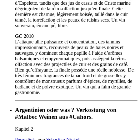
d’Espelette, tandis que des jus de cassis et de Criste marine
dégringolent de la rétro-olfaction jusqu’en finale. Cette
dernière est charnue, légèrement boisée, taillé dans le cuir
tanné, la torréfaction et les peaux de raisins secs. Un vin
souverain, émancipé, libre.
GC 2010
L’attaque allie puissance et concentration, des tannins
impressionnants, recouverts de peaux de baies noires et
sauvages, y dominent chaque papille à l’aide d’arômes
balsamiques et empyreumatiques, puis assiègent la rétro-
olfaction avec des projectiles de cuir et des grains de café.
Bien qu’effrayante, la finale possède une réelle noblesse. De
très féminines fragrances de tabac froid et de groseilles y
contrôlent de monstrueux parfums d’épices, de myrtilles, de
badiane et de poivre exotique. Un vin qui a faim de grande
gastronomie.
Argentinien oder was ? Verkostung von
#Malbec Weinen aus #Cahors.
Kapitel 2
Permalink
, von
Sebastian Nickel