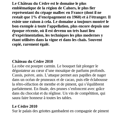
Le Château du Cèdre est le domaine le plus
emblématique de la région de Cahors, le plus fier
représentant du cépage malbec en France (dont il ne
restait que 1% d’encépagement en 1960) et à l’étranger. Il
existe une raison à cela. Le domaine a toujours montré le
bon exemple à toute l’appellation, plus encore depuis une
époque récente, où il est devenu un très haut lieu
d’expérimentation, les techniques les plus modernes y
étant utilisées dans la vigne et dans les chais. Souvent
copié, rarement égalé.
Château du Cèdre 2010
La robe est pourpre carmin. Le bouquet fait plonger le
dégustateur au cœur d’une mosaïque de parfums profonds.
Cassis, poivre, anis. L’attaque permet aux papilles de nager
dans un océan de pruneaux et de cacao, puis elle éclabousse
la rétro-olfaction de menthe et de piment, qui s’équilibrent
parfaitement. En finale, des prunes s’enfoncent avec grâce
dans du chocolat et du réglisse. Un vin de compétition, qui
saura faire honneur à toutes les tables.
Le Cèdre 2010
Sur le palais des griottes gambadent en compagnie de piment