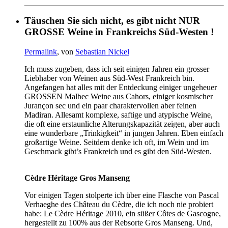
Täuschen Sie sich nicht, es gibt nicht NUR
GROSSE Weine in Frankreichs Süd-Westen !
Permalink
, von
Sebastian Nickel
Ich muss zugeben, dass ich seit einigen Jahren ein grosser
Liebhaber von Weinen aus Süd-West Frankreich bin.
Angefangen hat alles mit der Entdeckung einiger ungeheuer
GROSSEN Malbec Weine aus Cahors, einiger kosmischer
Jurançon sec und ein paar charaktervollen aber feinen
Madiran. Allesamt komplexe, saftige und atypische Weine,
die oft eine erstaunliche Alterungskapazität zeigen, aber auch
eine wunderbare „Trinkigkeit“ in jungen Jahren. Eben einfach
großartige Weine. Seitdem denke ich oft, im Wein und im
Geschmack gibt’s Frankreich und es gibt den Süd-Westen.
Cèdre Héritage Gros Manseng
Vor einigen Tagen stolperte ich über eine Flasche von Pascal
Verhaeghe des Château du Cèdre, die ich noch nie probiert
habe: Le Cèdre Héritage 2010, ein süßer Côtes de Gascogne,
hergestellt zu 100% aus der Rebsorte Gros Manseng. Und,