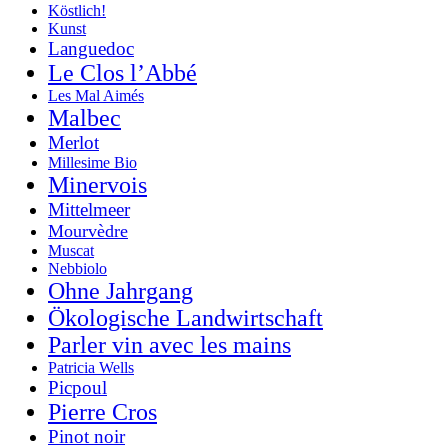
Köstlich!
Kunst
Languedoc
Le Clos l’Abbé
Les Mal Aimés
Malbec
Merlot
Millesime Bio
Minervois
Mittelmeer
Mourvèdre
Muscat
Nebbiolo
Ohne Jahrgang
Ökologische Landwirtschaft
Parler vin avec les mains
Patricia Wells
Picpoul
Pierre Cros
Pinot noir