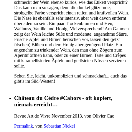
schmeckt der Wein ebenso kurios, wie das Etikett verspricht?
Das kann man so sagen, denn die dunkel glitzernde,
strohgelbe Farbe verspricht einen reifen und kraftvollen Wein.
Die Nase ist ebenfalls sehr intensiv, aber weit davon entfernt
überladen zu sein: Ein paar Trockenblumen und Heu,
Wallnuss, Vanille und Honig. Vielversprechend! Am Gaumen
zeigt der Wein leichte Süße und moderate, angenehme Säure.
Frische Äpfel und Birnen herrschen vor, lassen den (jetzt
frischen) Blüten und dem Honig aber genügend Platz. Ein
angenehm zu trinkender Wein, den man ohne Zögern zum
Aperitif öffnen kann, oder zu einer Birnen-Tarte und Crêpes
mit karamellisierten Äpfeln und gerösteten Nüssen servieren
sollte.
Sehen Sie, leicht, unkompliziert und schmackhaft... auch das
gibt’s im Süd-Westen!
Château du Cèdre #Cahors - oft kopiert,
niemals erreicht…
Revue Art de Vivre November 2013, von Olivier Cao
Permalink
, von
Sebastian Nickel