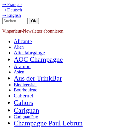
⇢ Français
⇢ Deutsch
⇢ English
Vinparleur-Newsletter abonnieren
Alicante
Alien
Alte Jahrgänge
AOC Champagne
Aramon
Asien
Aus der TrinkBar
Biodiversität
Bourboulenc
Cabernet
Cahors
Carignan
CarignanDay
Champagne Paul Lebrun