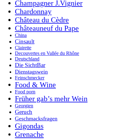
Champagner J.Vignier
Chardonnay
Château du Cèdre
Châteauneuf du Pape
China
Cinsault
Clairette
Decouvertes en Vallée du Rhône
Deutschland
Die SichtBar
Dienstagswein
Feinschmecker
Food & Wine
Food porn
Früher gab’s mehr Wein
Georgien
Geruch
Geschmacksfragen
Gigondas
Grenache