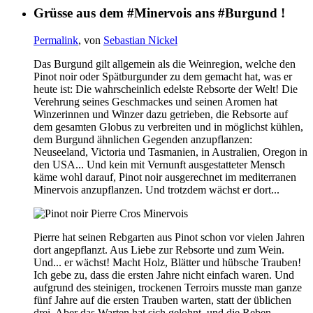
Grüsse aus dem #Minervois ans #Burgund !
Permalink
, von
Sebastian Nickel
Das Burgund gilt allgemein als die Weinregion, welche den
Pinot noir oder Spätburgunder zu dem gemacht hat, was er
heute ist: Die wahrscheinlich edelste Rebsorte der Welt! Die
Verehrung seines Geschmackes und seinen Aromen hat
Winzerinnen und Winzer dazu getrieben, die Rebsorte auf
dem gesamten Globus zu verbreiten und in möglichst kühlen,
dem Burgund ähnlichen Gegenden anzupflanzen:
Neuseeland, Victoria und Tasmanien, in Australien, Oregon in
den USA... Und kein mit Vernunft ausgestatteter Mensch
käme wohl darauf, Pinot noir ausgerechnet im mediterranen
Minervois anzupflanzen. Und trotzdem wächst er dort...
Pierre hat seinen Rebgarten aus Pinot schon vor vielen Jahren
dort angepflanzt. Aus Liebe zur Rebsorte und zum Wein.
Und... er wächst! Macht Holz, Blätter und hübsche Trauben!
Ich gebe zu, dass die ersten Jahre nicht einfach waren. Und
aufgrund des steinigen, trockenen Terroirs musste man ganze
fünf Jahre auf die ersten Trauben warten, statt der üblichen
drei. Aber das Warten hat sich gelohnt, und die Reben