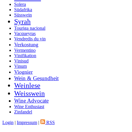
Solera
Südafrika
Süsswein
Syrah
Touriga nacional
Vacqueyras
Vendredis du vin
Verkostung
Vermentino
Vinifikation
Vinisud
Vinum
Viognier
Wein & Gesundheit
Weinlese
Weisswein
Wine Advocate
Wine Enthusiast
Zinfandel
Login
|
Impressum
|
RSS