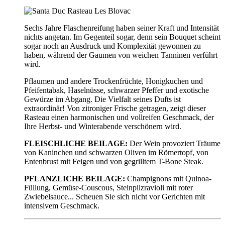
Sechs Jahre Flaschenreifung haben seiner Kraft und Intensität
nichts angetan. Im Gegenteil sogar, denn sein Bouquet scheint
sogar noch an Ausdruck und Komplexität gewonnen zu
haben, während der Gaumen von weichen Tanninen verführt
wird.
Pflaumen und andere Trockenfrüchte, Honigkuchen und
Pfeifentabak, Haselnüsse, schwarzer Pfeffer und exotische
Gewürze im Abgang. Die Vielfalt seines Dufts ist
extraordinär! Von zitroniger Frische getragen, zeigt dieser
Rasteau einen harmonischen und vollreifen Geschmack, der
Ihre Herbst- und Winterabende verschönern wird.
FLEISCHLICHE BEILAGE:
Der Wein provoziert Träume
von Kaninchen und schwarzen Oliven im Römertopf, von
Entenbrust mit Feigen und von gegrilltem T-Bone Steak.
PFLANZLICHE BEILAGE:
Champignons mit Quinoa-
Füllung, Gemüse-Couscous, Steinpilzravioli mit roter
Zwiebelsauce... Scheuen Sie sich nicht vor Gerichten mit
intensivem Geschmack.