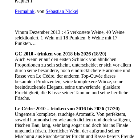
Kapitel 1
Permalink
, von
Sebastian Nickel
Vinum Dezember 2013 : 45 verkostete Weine, 40 Weine
selektioniert, 1 Wein mit 18 Punkten, 6 Weine mit 17
Punkten…
GC 2010 - trinken von 2018 bis 2026 (18/20)
Auch wenn er auf den ersten Schluck von ähnlichen
Proportionen zu sein scheint, unterscheidet er sich vor allem
durch seine besondere, noch eindrücklichere Harmonie und
Rasse von Le Cèdre, der anderen Top-Cuvée dieses
bekannten Produzenten, seine komplexere Würze, seine
beeindruckende Eleganz, seine umwerfende, glasklare
Fruchtigkeit, die Klasse seiner Tannine und seine herrliche
Frische.
Le Cèdre 2010 – trinken von 2016 bis 2026 (17/20)
Ungemein komplexe, rauchige Aromatik. Von perfektem,
sowohl harmonischen wie auch dichtem und doch saftigem,
frischen Bau, lang, sehr lang sogar und doch bis ins Finale
ungemein frisch. Herrlicher Wein, der aufgrund seiner
Mischung aus kirschbetonter Frucht und Rasse bereits Freude