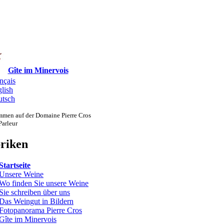
Gîte im Minervois
nçais
lish
tsch
men auf der Domaine Pierre Cros
Parleur
riken
Startseite
Unsere Weine
Wo finden Sie unsere Weine
Sie schreiben über uns
Das Weingut in Bildern
Fotopanorama Pierre Cros
Gîte im Minervois