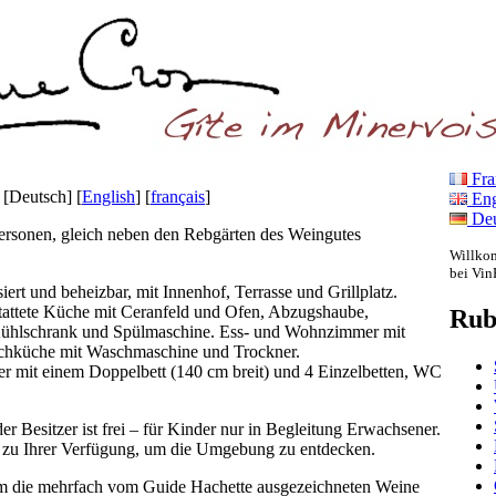
Fra
:
[Deutsch]
[
English
]
[
français
]
Eng
Deu
Personen, gleich neben den Rebgärten des Weingutes
Willkom
bei Vin
ert und beheizbar, mit Innenhof, Terrasse und Grillplatz.
tattete Küche mit Ceranfeld und Ofen, Abzugshaube,
Rub
ühlschrank und Spülmaschine. Ess- und Wohnzimmer mit
schküche mit Waschmaschine und Trockner.
er mit einem Doppelbett (140 cm breit) und 4 Einzelbetten, WC
 Besitzer ist frei – für Kinder nur in Begleitung Erwachsener.
ls zu Ihrer Verfügung, um die Umgebung zu entdecken.
um die mehrfach vom Guide Hachette ausgezeichneten Weine