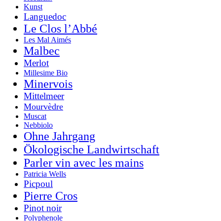
Kunst
Languedoc
Le Clos l’Abbé
Les Mal Aimés
Malbec
Merlot
Millesime Bio
Minervois
Mittelmeer
Mourvèdre
Muscat
Nebbiolo
Ohne Jahrgang
Ökologische Landwirtschaft
Parler vin avec les mains
Patricia Wells
Picpoul
Pierre Cros
Pinot noir
Polyphenole