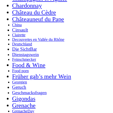
Chardonnay
Château du Cèdre
Châteauneuf du Pape
China
Cinsault
Clairette
Decouvertes en Vallée du Rhône
Deutschland
Die SichtBar
Dienstagswein
Feinschmecker
Food & Wine
Food porn
Früher gab’s mehr Wein
Georgien
Geruch
Geschmacksfragen
Gigondas
Grenache
GrenacheDay