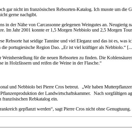
 noch gar nicht im französischen Rebsorten-Katalog. Ich musste um di
icht gerne nachgibt.
ens in der Nähe von Carcassonne gelegenen Weingutes an. Neugierig nac
re. Im Jahr 2001 konnte er 1,5 Morgen Nebbiolo und 2,5 Morgen Tour
 Rebsorte hat seidige Tannine und viel Eleganz und das ist es, was ic
die portugiesische Region Dao. „Er ist viel kräftiger als Nebbiolo.“ [
er Weinherstellung für die neuen Rebsorten zu finden. Die Kohlensäure
se in Holzfässern und reifen die Weine in der Flasche.“
al und Nebbiolo bei Pierre Cros betreut. „Wir haben Mutterpflanzen v
 der Pflanzenproduktion der Landwirtschaftskammer. Nach sorgfältigen
n französischen Rebkatalog ein.
Frankreich gepflanzt werden“, sagt Pierre Cros nicht ohne Genugtuung.