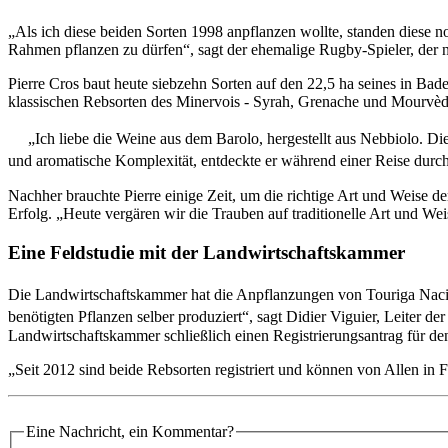
„Als ich diese beiden Sorten 1998 anpflanzen wollte, standen diese
Rahmen pflanzen zu dürfen“, sagt der ehemalige Rugby-Spieler, der n
Pierre Cros baut heute siebzehn Sorten auf den 22,5 ha seines in Bad
klassischen Rebsorten des Minervois - Syrah, Grenache und Mourvèd
„Ich liebe die Weine aus dem Barolo, hergestellt aus Nebbiolo. Diese
und aromatische Komplexität, entdeckte er während einer Reise durch 
Nachher brauchte Pierre einige Zeit, um die richtige Art und Weise d
Erfolg. „Heute vergären wir die Trauben auf traditionelle Art und Wei
Eine Feldstudie mit der Landwirtschaftskammer
Die Landwirtschaftskammer hat die Anpflanzungen von Touriga Nacion
benötigten Pflanzen selber produziert“, sagt Didier Viguier, Leiter
Landwirtschaftskammer schließlich einen Registrierungsantrag für de
„Seit 2012 sind beide Rebsorten registriert und können von Allen in 
Eine Nachricht, ein Kommentar?