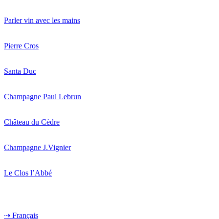
Parler vin avec les mains
Pierre Cros
Santa Duc
Champagne Paul Lebrun
Château du Cèdre
Champagne J.Vignier
Le Clos l’Abbé
⇢ Français