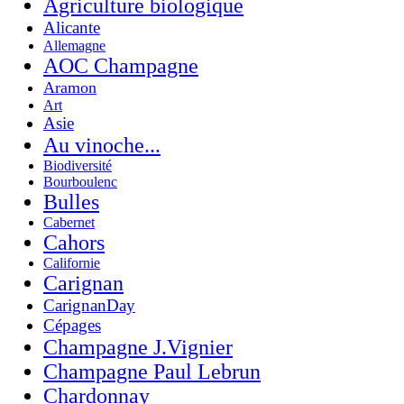
Agriculture biologique
Alicante
Allemagne
AOC Champagne
Aramon
Art
Asie
Au vinoche...
Biodiversité
Bourboulenc
Bulles
Cabernet
Cahors
Californie
Carignan
CarignanDay
Cépages
Champagne J.Vignier
Champagne Paul Lebrun
Chardonnay