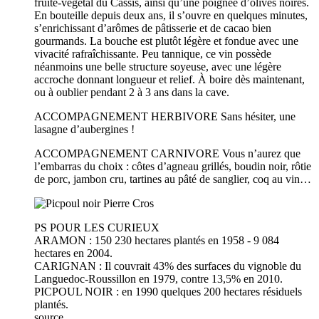
fruité-végétal du Cassis, ainsi qu’une poignée d’olives noires.
En bouteille depuis deux ans, il s’ouvre en quelques minutes,
s’enrichissant d’arômes de pâtisserie et de cacao bien
gourmands. La bouche est plutôt légère et fondue avec une
vivacité rafraîchissante. Peu tannique, ce vin possède
néanmoins une belle structure soyeuse, avec une légère
accroche donnant longueur et relief. À boire dès maintenant,
ou à oublier pendant 2 à 3 ans dans la cave.
ACCOMPAGNEMENT HERBIVORE Sans hésiter, une
lasagne d’aubergines !
ACCOMPAGNEMENT CARNIVORE Vous n’aurez que
l’embarras du choix : côtes d’agneau grillés, boudin noir, rôtie
de porc, jambon cru, tartines au pâté de sanglier, coq au vin…
PS POUR LES CURIEUX
ARAMON : 150 230 hectares plantés en 1958 - 9 084
hectares en 2004.
CARIGNAN : Il couvrait 43% des surfaces du vignoble du
Languedoc-Roussillon en 1979, contre 13,5% en 2010.
PICPOUL NOIR : en 1990 quelques 200 hectares résiduels
plantés.
source