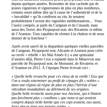
depuis quelques années. Ressorties de leur cachette par de
jeunes vignerons et vigneronnes de plus en plus nombreux,
certains osent même dire qu’à cause de l’authenticité et de la
« buvabilité » qu’ils confèrent au vin, ils seraient
probablement l’avenir des vignobles méditerranéens… Vous
l’aurez compris, je parle du Carignan et du Cinsault, mais
aussi des Terret, des Picquepoul noir, des Rivairenc et même
de l’Aramon. Tous capables de résister à la chaleur et de nous
donner de la fraicheur !
Après avoir sauvé de la disparition quelques vieilles parcelles
de Carignan, Picquepoul noir, Alicante et Aramon pour créer
sa cuvée « rebelle » les Mal Aimés il y a une quinzaine
d’années déjà, Pierre Cros a replanté dans le Minervois une
parcelle de Picquepoul noir, de Morrastel, de Rivairenc et
d’Aramon en 2012. À l’époque Pierre écrivait ceci :
« Quelle belle revanche pour ces vieux de la vieille ! Eux que
l’on a voulu exterminer au profit de cépages dit « nobles »
dans une région où règne de plus en plus l’hérésie d’une
viticulture mondialisée au détriment de ses origines.
Quelle belle revanche aussi pour nos Anciens, qui n’étaient
pas forcément plus « couillons » que nous et qui avaient
compris depuis belle lurette que ces ceps avaient, eux aussi,
leurs places dans nos terroirs arides. »