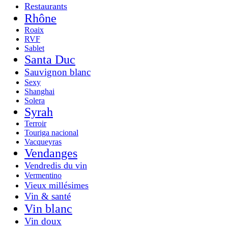
Restaurants
Rhône
Roaix
RVF
Sablet
Santa Duc
Sauvignon blanc
Sexy
Shanghai
Solera
Syrah
Terroir
Touriga nacional
Vacqueyras
Vendanges
Vendredis du vin
Vermentino
Vieux millésimes
Vin & santé
Vin blanc
Vin doux