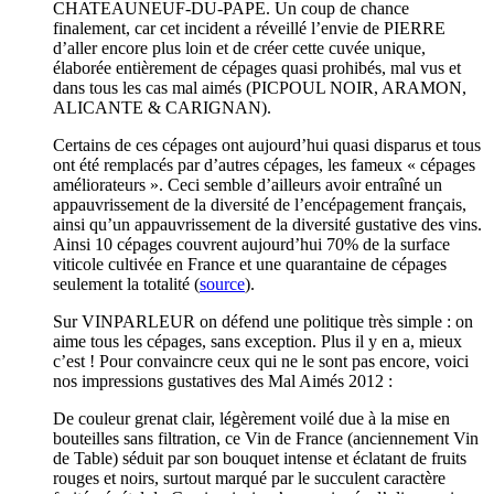
CHATEAUNEUF-DU-PAPE. Un coup de chance
finalement, car cet incident a réveillé l’envie de PIERRE
d’aller encore plus loin et de créer cette cuvée unique,
élaborée entièrement de cépages quasi prohibés, mal vus et
dans tous les cas mal aimés (PICPOUL NOIR, ARAMON,
ALICANTE & CARIGNAN).
Certains de ces cépages ont aujourd’hui quasi disparus et tous
ont été remplacés par d’autres cépages, les fameux « cépages
améliorateurs ». Ceci semble d’ailleurs avoir entraîné un
appauvrissement de la diversité de l’encépagement français,
ainsi qu’un appauvrissement de la diversité gustative des vins.
Ainsi 10 cépages couvrent aujourd’hui 70% de la surface
viticole cultivée en France et une quarantaine de cépages
seulement la totalité (
source
).
Sur VINPARLEUR on défend une politique très simple : on
aime tous les cépages, sans exception. Plus il y en a, mieux
c’est ! Pour convaincre ceux qui ne le sont pas encore, voici
nos impressions gustatives des Mal Aimés 2012 :
De couleur grenat clair, légèrement voilé due à la mise en
bouteilles sans filtration, ce Vin de France (anciennement Vin
de Table) séduit par son bouquet intense et éclatant de fruits
rouges et noirs, surtout marqué par le succulent caractère