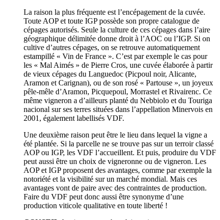
La raison la plus fréquente est l’encépagement de la cuvée.
Toute AOP et toute IGP possède son propre catalogue de
cépages autorisés. Seule la culture de ces cépages dans l’aire
géographique délimitée donne droit à l’AOC ou l’IGP. Si on
cultive d’autres cépages, on se retrouve automatiquement
estampillé « Vin de France ». C’est par exemple le cas pour
les « Mal Aimés » de Pierre Cros, une cuvée élaborée à partir
de vieux cépages du Languedoc (Picpoul noir, Alicante,
Aramon et Carignan), ou de son rosé « Partouse », un joyeux
pêle-mêle d’Aramon, Picquepoul, Morrastel et Rivairenc. Ce
même vigneron a d’ailleurs planté du Nebbiolo et du Touriga
nacional sur ses terres situées dans l’appellation Minervois en
2001, également labellisés VDF.
Une deuxième raison peut être le lieu dans lequel la vigne a
été plantée. Si la parcelle ne se trouve pas sur un terroir classé
AOP ou IGP, les VDF l’accueillent. Et puis, produire du VDF
peut aussi être un choix de vigneronne ou de vigneron. Les
AOP et IGP proposent des avantages, comme par exemple la
notoriété et la visibilité sur un marché mondial. Mais ces
avantages vont de paire avec des contraintes de production.
Faire du VDF peut donc aussi être synonyme d’une
production viticole qualitative en toute liberté !