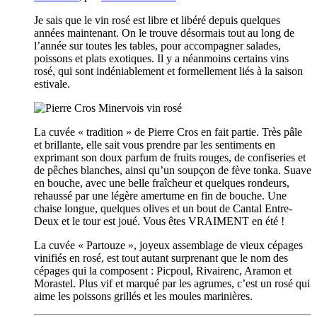
Je sais que le vin rosé est libre et libéré depuis quelques
années maintenant. On le trouve désormais tout au long de
l’année sur toutes les tables, pour accompagner salades,
poissons et plats exotiques. Il y a néanmoins certains vins
rosé, qui sont indéniablement et formellement liés à la saison
estivale.
La cuvée « tradition » de Pierre Cros en fait partie. Très pâle
et brillante, elle sait vous prendre par les sentiments en
exprimant son doux parfum de fruits rouges, de confiseries et
de pêches blanches, ainsi qu’un soupçon de fève tonka. Suave
en bouche, avec une belle fraîcheur et quelques rondeurs,
rehaussé par une légère amertume en fin de bouche. Une
chaise longue, quelques olives et un bout de Cantal Entre-
Deux et le tour est joué. Vous êtes VRAIMENT en été !
La cuvée « Partouze », joyeux assemblage de vieux cépages
vinifiés en rosé, est tout autant surprenant que le nom des
cépages qui la composent : Picpoul, Rivairenc, Aramon et
Morastel. Plus vif et marqué par les agrumes, c’est un rosé qui
aime les poissons grillés et les moules marinières.