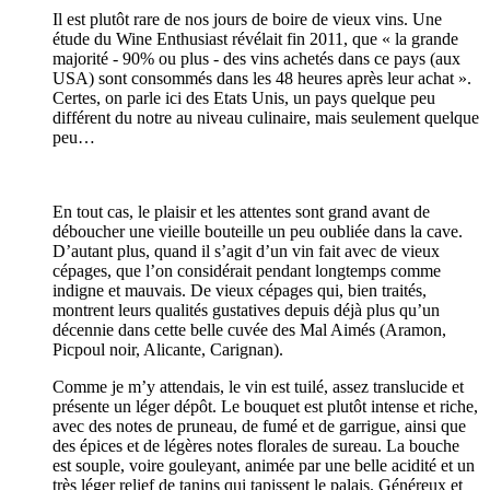
Il est plutôt rare de nos jours de boire de vieux vins. Une
étude du Wine Enthusiast révélait fin 2011, que « la grande
majorité - 90% ou plus - des vins achetés dans ce pays (aux
USA) sont consommés dans les 48 heures après leur achat ».
Certes, on parle ici des Etats Unis, un pays quelque peu
différent du notre au niveau culinaire, mais seulement quelque
peu…
En tout cas, le plaisir et les attentes sont grand avant de
déboucher une vieille bouteille un peu oubliée dans la cave.
D’autant plus, quand il s’agit d’un vin fait avec de vieux
cépages, que l’on considérait pendant longtemps comme
indigne et mauvais. De vieux cépages qui, bien traités,
montrent leurs qualités gustatives depuis déjà plus qu’un
décennie dans cette belle cuvée des Mal Aimés (Aramon,
Picpoul noir, Alicante, Carignan).
Comme je m’y attendais, le vin est tuilé, assez translucide et
présente un léger dépôt. Le bouquet est plutôt intense et riche,
avec des notes de pruneau, de fumé et de garrigue, ainsi que
des épices et de légères notes florales de sureau. La bouche
est souple, voire gouleyant, animée par une belle acidité et un
très léger relief de tanins qui tapissent le palais. Généreux et