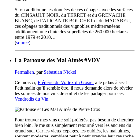
Si on additionne les données de ces cépages avec les surfaces
du CINSAULT NOIR, du TERRET et du GRENACHE
BLANC, de l’ALICANTE BOUCHET et du MACABEU,
ces cépages traditionnels des vignobles méditerranéens
additionnent une chute des superficies de 260 000 hectares
entre 1979 et 2010…
(
source
)
La Partouse des Mal Aimés #VDV
Permalien
, par
Sebastian Nickel
Ce mois ci,
Frédéric du Vortex du Gosier
a le palais à sec !
Petit malin qu’il semble être, il nous demande alors de révéler
les sources de nos vins de soif et de les partager pour ces
Vendredis du Vin
.
Pour trouver mes vins de soif préférés, pas besoin de chercher
bien loin. Je me suis simplement retourné vers les anciens du
grand sud. Car les vieux cépages, les oubliés, les mal aimés,
souvent modestes, semblent petit à petit prendre leur revanche