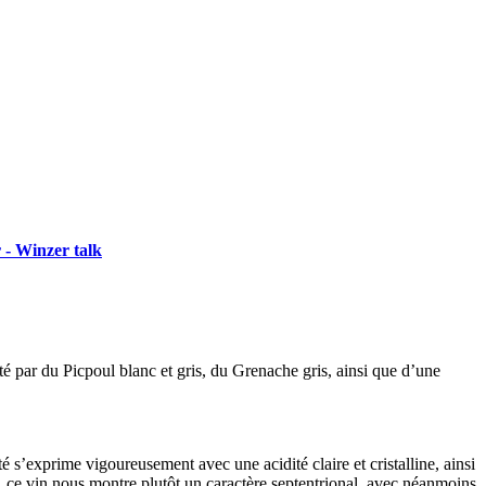
 - Winzer talk
é par du Picpoul blanc et gris, du Grenache gris, ainsi que d’une
é s’exprime vigoureusement avec une acidité claire et cristalline, ainsi
s, ce vin nous montre plutôt un caractère septentrional, avec néanmoins