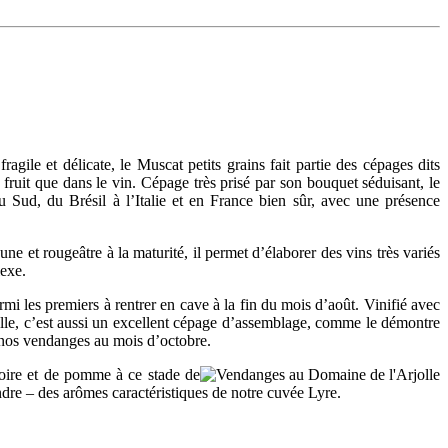
agile et délicate, le Muscat petits grains fait partie des cépages dits
e fruit que dans le vin. Cépage très prisé par son bouquet séduisant, le
 Sud, du Brésil à l’Italie et en France bien sûr, avec une présence
ne et rougeâtre à la maturité, il permet d’élaborer des vins très variés
lexe.
armi les premiers à rentrer en cave à la fin du mois d’août.
Vinifié
avec
lle
, c’est aussi un excellent cépage d’assemblage, comme le démontre
t nos vendanges au mois d’octobre.
poire et de pomme à ce stade de
ndre
– des arômes caractéristiques de notre cuvée Lyre.