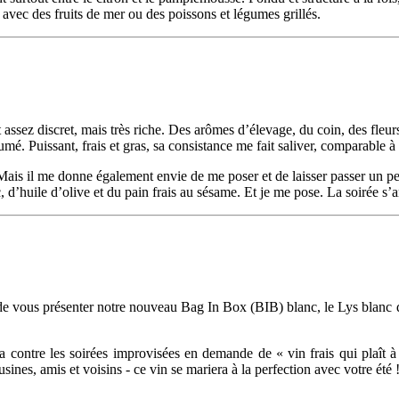
 avec des fruits de mer ou des poissons et légumes grillés.
 assez discret, mais très riche. Des arômes d’élevage, du coin, des fle
umé. Puissant, frais et gras, sa consistance me fait saliver, comparable 
is il me donne également envie de me poser et de laisser passer un peu 
d’huile d’olive et du pain frais au sésame. Et je me pose. La soirée s’
ous présenter notre nouveau Bag In Box (BIB) blanc, le Lys blanc de l’
ra contre les soirées improvisées en demande de « vin frais qui plaît 
usines, amis et voisins - ce vin se mariera à la perfection avec votre été 