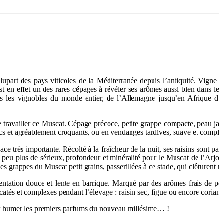
lupart
des pays viticoles de la Méditerranée depuis l’antiquité. Vigne fr
est en effet un des rares cépages à révéler ses arômes aussi bien dans l
ns les vignobles du monde entier, de l’Allemagne jusqu’en Afrique du
de travailler ce Muscat. Cépage précoce, petite grappe compacte, peau jau
ecs et agréablement croquants, ou en vendanges tardives, suave et comp
ace très importante. Récolté à la fraîcheur de la nuit, ses raisins sont p
peu plus de sérieux, profondeur et
minéralité
pour le Muscat de
l’Arjo
es grappes du Muscat petit grains,
passerillées
à ce stade, qui clôturen
entation douce et lente en barrique. Marqué par des arômes frais de 
catés
et complexes pendant l’élevage : raisin sec, figue ou encore
coria
r humer les premiers parfums du nouveau millésime… !