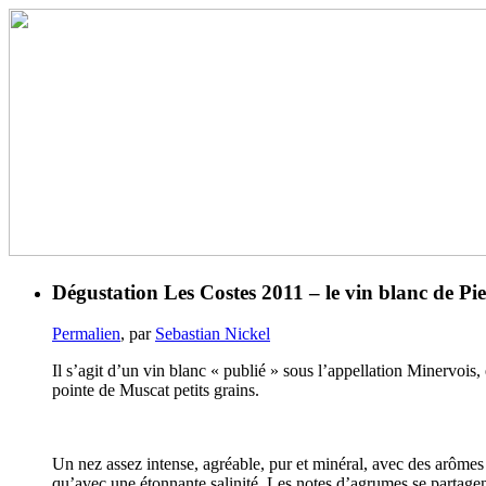
Dégustation Les Costes 2011 – le vin blanc de Pi
Permalien
, par
Sebastian Nickel
Il s’agit d’un vin blanc « publié » sous l’appellation Minervoi
pointe de Muscat petits grains.
Un nez assez intense, agréable, pur et minéral, avec des arômes d
qu’avec une étonnante salinité. Les notes d’agrumes se partagent