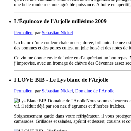
une belle rondeur et une agréable puissance. A boire en apéritif,
L’Équinoxe de l’Arjolle millésime 2009
Permalien
, par
Sebastian Nickel
Un blanc d’une couleur chaleureuse, dorée, brillante. Le nez est
des pommes et des poires cuites, un jolie boisé et des notes de f
Ce vin me donne envie de boire en d’appréciant un bon repas. Ma
j’improvise, avec un fromage de chèvre des Cévennes assez sec, 
I LOVE BIB - Le Lys blanc de l’Arjolle
Permalien
, par
Sebastian Nickel
,
Domaine de l’Arjolle
Nous sommes heureux de v
vif, il séduit déjà par son nez d’agrumes et d’herbes fraîches.
Soigneusement gardé dans votre réfrigérateur, il vous protège
camarades. Grillades et salades, apéritif et dessert, cousins et co