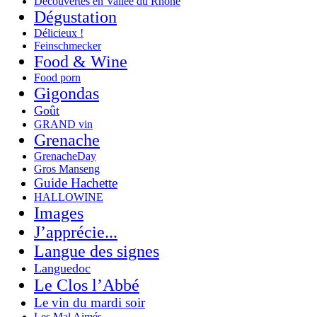
Decouvertes en Vallée du Rhône
Dégustation
Délicieux !
Feinschmecker
Food & Wine
Food porn
Gigondas
Goût
GRAND vin
Grenache
GrenacheDay
Gros Manseng
Guide Hachette
HALLOWINE
Images
J’apprécie...
Langue des signes
Languedoc
Le Clos l’Abbé
Le vin du mardi soir
Les Mal Aimés