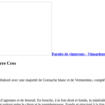
Paroles de vignerons - Vinparleur
erre Cros
s, élaboré avec une majorité de Grenache blanc et de Vermentino, complét
’agrumes et de fenouil. En bouche, à la fois droit et fondu, la minéralit
 surtout entre le citron et le pamplemousse. Fondu et structuré à la foi