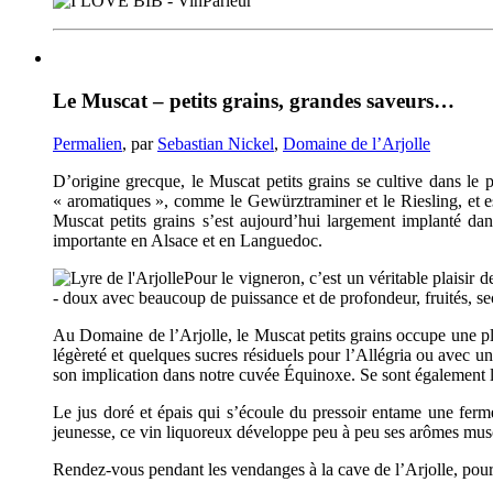
Le Muscat – petits grains, grandes saveurs…
Permalien
, par
Sebastian Nickel
,
Domaine de l’Arjolle
D’origine grecque, le Muscat petits grains se cultive dans le
p
« aromatiques », comme le
Gewürztraminer
et le
Riesling
, et 
Muscat petits grains s’est aujourd’hui largement implanté da
importante en Alsace et en
Languedoc
.
Pour le vigneron, c’est un véritable plaisir 
- doux avec beaucoup de puissance et de profondeur, fruités, s
Au Domaine de
l’Arjolle
, le Muscat petits grains occupe une pl
légèreté et quelques sucres résiduels pour
l’Allégria
ou avec un 
son implication dans notre cuvée Équinoxe. Se sont également l
Le jus doré et épais qui s’écoule du pressoir entame une ferm
jeunesse, ce vin liquoreux développe peu à peu ses arômes
mus
Rendez-vous pendant les vendanges à la cave de
l’Arjolle
, pou