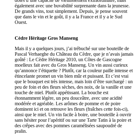
dotés d’une capacité de vieillissement extraordinaire, mais
également avec une buvabilité surprenante dans la jeunesse.
De grands vins, tout simplement. Depuis, je pense souvent
que dans le vin et le goût, il y a la France et il y a le Sud
Ouest.
Cèdre Héritage Gros Manseng
Mais il y a quelques jours, j’ai trébuché sur une bouteille de
Pascal Verhaeghe du Château du Cèdre, que je n’avais jamais
goûté : Le Cèdre Héritage 2010, un Côtes de Gascogne
moelleux fait avec du Gros Manseng. Un vin aussi curieux
qu’annonce l’étiquette ? Plutôt, car la couleur paille intense et
étincelante promet un vin bien mûr et puissant. Et c’est vrai
que le bouquet est très intense, mais loin d’être surchargé : un
peu de foin et des fleurs sèches, des noix, de la vanille et une
touche de miel. Plutôt appétissant. La bouche est
étonnamment légère, un peu douceâtre, avec une acidité
modérée et agréable. Les arômes de pomme et de poire
dominent ici et on retrouve les fleurs (fraîches cette fois-ci),
ainsi que le miel. Un vin facile à boire, une bouteille à ouvrir
sans hésiter pour l’apéritif ou sur une Tarte Tatin à la poire et
des crêpes avec des pommes caramélisées saupoudré de
pralin.