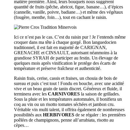
matière première. Ainsi, leurs bouquets nous suggèrent
quantité de fruits (pêche, abricot, figue, banane…), d’épices
(cannelle, vanille, poivre, badiane…) et même des végétaux
(fougère, menthe, foin…), tout en cachant le raisin.
Ici ce n’est pas le cas. C’est du raisin pur ! Je l’entends même
croquer dans ma tête à chaque gorgé. Bon languedocien
traditionnel, il est fait en majorité de CARIGNAN,
GRENACHE et CINSAULT, autorisant néanmoins à la
grandiose SYRAH de participer au festin. Un élevage de
quelques mois après vinification le protège des écarts de
température et préserve fraîcheur et authenticité.
Raisin frais, cerise, cassis et fraises, un chouia de bois de
sureau et puis c’est tout ! Fondu en bouche, avec une acidité
vive et un beau grain de tanin discret. Généreux et fluide, il
terminera avec les
CARNIVORES
la saison de grillades.
Sous la pluie et les températures automnales, il bonifiera un
coq au vin ou un risotto tomates séchées et jambon cru.
Véritable vin multi talent, il offrira également de nombreuses
possibilités aux
HERBIVORES
de se régaler : les premières
poêlées de champignons, penne all’arrabiata, risotto au
cèpes…