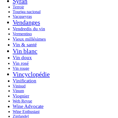
Syrah
Terroir
Touriga nacional
Vacqueyras
Vendanges
Vendredis du vin
Vermentino
Vieux millésimes
Vin & santé
Vin blanc
Vin doux
Vin rosé
Vin rouge
Vincyclopédie
Vinification
Vinisud
Vinum
Viognier
Web Revue
Wine Advocate
Wine Enthusiast
Zinfandel