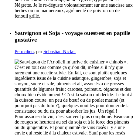
Négrette. Je le re-déguste volontairement sur une saucisse aux
herbes ou un maquereaux, agrémenté de poivron ou de
fenouil grillé.
Sauvignon et Soja - voyage ouest/est en papille
gustative
Permalien
, par
Sebastian Nickel
Il m’arrive de cuisiner « chinois ».
C’est en tout cas comme ça qu’on dit, même si il n’y que
rarement une recette suivie. En fait, ce sont plutôt quelques
ingrédients issus de la cuisine asiatique, gingembre, soja et
shoyou, sucré et salé, piments et ail, associés à de grosses
quantités de légumes frais : carottes, poireaux, oignons et des
choux bien évidemment ! C’est la saison qui décide. Le tout à
la cuisson courte, un peu de bœuf ou de poulet mariné (et
pourquoi pas du tofu ?), quelques nouilles pour donner de la
consistance ou du riz pour absorber les jus. Un régal !
Pour associer du vin, c’est souvent plus compliqué. Beaucoup
de rouges se heurtent au sel du soja et à la force des piments
ou du gingembre. Et pour quantité de vins rosés il y a une
envie qui reste lié à la chaleur estivale. Sauf pour les rosés