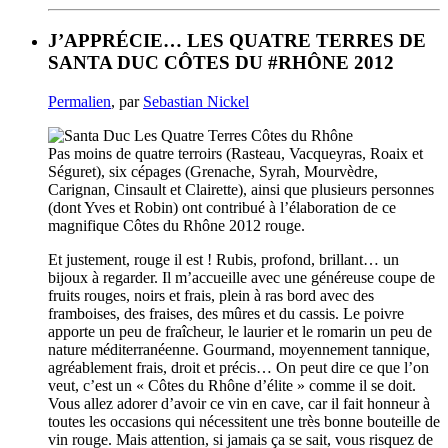
J’APPRÉCIE… LES QUATRE TERRES DE
SANTA DUC CÔTES DU #RHÔNE 2012
Permalien
, par
Sebastian Nickel
Pas moins de quatre terroirs (Rasteau, Vacqueyras, Roaix et
Séguret), six cépages (Grenache, Syrah, Mourvèdre,
Carignan, Cinsault et Clairette), ainsi que plusieurs personnes
(dont Yves et Robin) ont contribué à l’élaboration de ce
magnifique Côtes du Rhône 2012 rouge.
Et justement, rouge il est ! Rubis, profond, brillant… un
bijoux à regarder. Il m’accueille avec une généreuse coupe de
fruits rouges, noirs et frais, plein à ras bord avec des
framboises, des fraises, des mûres et du cassis. Le poivre
apporte un peu de fraîcheur, le laurier et le romarin un peu de
nature méditerranéenne. Gourmand, moyennement tannique,
agréablement frais, droit et précis… On peut dire ce que l’on
veut, c’est un « Côtes du Rhône d’élite » comme il se doit.
Vous allez adorer d’avoir ce vin en cave, car il fait honneur à
toutes les occasions qui nécessitent une très bonne bouteille de
vin rouge. Mais attention, si jamais ça se sait, vous risquez de