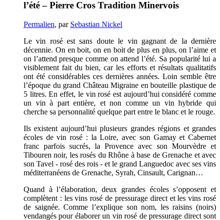
l’été – Pierre Cros Tradition Minervois
Permalien
, par
Sebastian Nickel
Le vin rosé est sans doute le vin gagnant de la dernière
décennie. On en boit, on en boit de plus en plus, on l’aime et
on l’attend presque comme on attend l’été. Sa popularité lui a
visiblement fait du bien, car les efforts et résultats qualitatifs
ont été considérables ces dernières années. Loin semble être
l’époque du grand Château Migraine en bouteille plastique de
5 litres. En effet, le vin rosé est aujourd’hui considéré comme
un vin à part entière, et non comme un vin hybride qui
cherche sa personnalité quelque part entre le blanc et le rouge.
Ils existent aujourd’hui plusieurs grandes régions et grandes
écoles de vin rosé : la Loire, avec son Gamay et Cabernet
franc parfois sucrés, la Provence avec son Mourvèdre et
Tibouren noir, les rosés du Rhône à base de Grenache et avec
son Tavel - rosé des rois - et le grand Languedoc avec ses vins
méditerranéens de Grenache, Syrah, Cinsault, Carignan…
Quand à l’élaboration, deux grandes écoles s’opposent et
complètent : les vins rosé de pressurage direct et les vins rosé
de saignée. Comme l’explique son nom, les raisins (noirs)
vendangés pour élaborer un vin rosé de pressurage direct sont