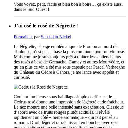
Vous voyez, petit, facile et bien bon à boire… ça existe aussi
dans le Sud-Ouest !
J’ai osé le rosé de Négrette !
Permalien
, par
Sebastian Nickel
La Négrette, cépage emblématique de Fronton au nord de
Toulouse, n’est pas la base la plus commune pour un vin rosé.
Mais comme je suis toujours prêt à quitter les sentiers battus
des rosés à base de Grenache, Gamay et autres Mourvèdre, et
qu’en plus ce vin a été mis sous capsule par Pascal Verhaeghe
du Château du Cèdre à Cahors, je me lance avec appétit et
curiosité.
Couleur lumineuse sous habillage simple et efficace, le
Cedrus rosé donne une impression de légèreté et de fraîcheur.
Le nez montre une belle intensité sans exagération. Classique
d’abord avec de fruits rouges plutôt acidulés, il révèle
rapidement un côté « herbe aromatique » qui fait pensé au
romarin. Droit, léger et rafraîchissant en bouche, avec des
notes de citron et un soupçon de réglisse, typique de la