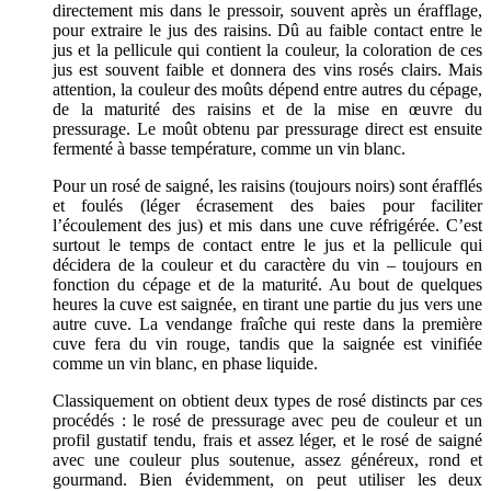
directement mis dans le pressoir, souvent après un érafflage,
pour extraire le jus des raisins. Dû au faible contact entre le
jus et la pellicule qui contient la couleur, la coloration de ces
jus est souvent faible et donnera des vins rosés clairs. Mais
attention, la couleur des moûts dépend entre autres du cépage,
de la maturité des raisins et de la mise en œuvre du
pressurage. Le moût obtenu par pressurage direct est ensuite
fermenté à basse température, comme un vin blanc.
Pour un rosé de saigné, les raisins (toujours noirs) sont érafflés
et foulés (léger écrasement des baies pour faciliter
l’écoulement des jus) et mis dans une cuve réfrigérée. C’est
surtout le temps de contact entre le jus et la pellicule qui
décidera de la couleur et du caractère du vin – toujours en
fonction du cépage et de la maturité. Au bout de quelques
heures la cuve est saignée, en tirant une partie du jus vers une
autre cuve. La vendange fraîche qui reste dans la première
cuve fera du vin rouge, tandis que la saignée est vinifiée
comme un vin blanc, en phase liquide.
Classiquement on obtient deux types de rosé distincts par ces
procédés : le rosé de pressurage avec peu de couleur et un
profil gustatif tendu, frais et assez léger, et le rosé de saigné
avec une couleur plus soutenue, assez généreux, rond et
gourmand. Bien évidemment, on peut utiliser les deux