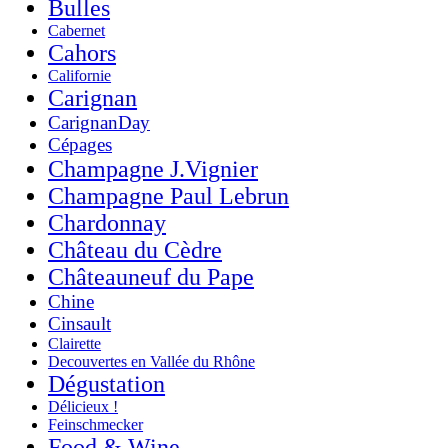
Bulles
Cabernet
Cahors
Californie
Carignan
CarignanDay
Cépages
Champagne J.Vignier
Champagne Paul Lebrun
Chardonnay
Château du Cèdre
Châteauneuf du Pape
Chine
Cinsault
Clairette
Decouvertes en Vallée du Rhône
Dégustation
Délicieux !
Feinschmecker
Food & Wine