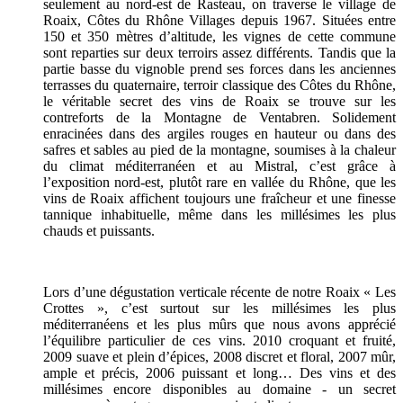
seulement au nord-est de Rasteau, on traverse le village de
Roaix, Côtes du Rhône Villages depuis 1967. Situées entre
150 et 350 mètres d’altitude, les vignes de cette commune
sont reparties sur deux terroirs assez différents. Tandis que la
partie basse du vignoble prend ses forces dans les anciennes
terrasses du quaternaire, terroir classique des Côtes du Rhône,
le véritable secret des vins de Roaix se trouve sur les
contreforts de la Montagne de Ventabren. Solidement
enracinées dans des argiles rouges en hauteur ou dans des
safres et sables au pied de la montagne, soumises à la chaleur
du climat méditerranéen et au Mistral, c’est grâce à
l’exposition nord-est, plutôt rare en vallée du Rhône, que les
vins de Roaix affichent toujours une fraîcheur et une finesse
tannique inhabituelle, même dans les millésimes les plus
chauds et puissants.
Lors d’une dégustation verticale récente de notre Roaix « Les
Crottes », c’est surtout sur les millésimes les plus
méditerranéens et les plus mûrs que nous avons apprécié
l’équilibre particulier de ces vins. 2010 croquant et fruité,
2009 suave et plein d’épices, 2008 discret et floral, 2007 mûr,
ample et précis, 2006 puissant et long… Des vins et des
millésimes encore disponibles au domaine - un secret