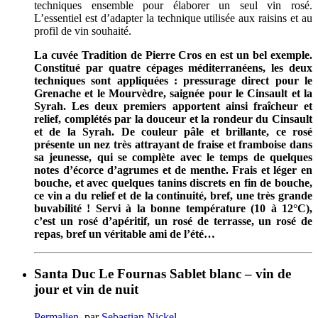
techniques ensemble pour élaborer un seul vin rosé.
L’essentiel est d’adapter la technique utilisée aux raisins et au
profil de vin souhaité.
La cuvée Tradition de Pierre Cros en est un bel exemple.
Constitué par quatre cépages méditerranéens, les deux
techniques sont appliquées : pressurage direct pour le
Grenache et le Mourvèdre, saignée pour le Cinsault et la
Syrah. Les deux premiers apportent ainsi fraîcheur et
relief, complétés par la douceur et la rondeur du Cinsault
et de la Syrah. De couleur pâle et brillante, ce rosé
présente un nez très attrayant de fraise et framboise dans
sa jeunesse, qui se complète avec le temps de quelques
notes d’écorce d’agrumes et de menthe. Frais et léger en
bouche, et avec quelques tanins discrets en fin de bouche,
ce vin a du relief et de la continuité, bref, une très grande
buvabilité ! Servi à la bonne température (10 à 12°C),
c’est un rosé d’apéritif, un rosé de terrasse, un rosé de
repas, bref un véritable ami de l’été…
Santa Duc Le Fournas Sablet blanc – vin de
jour et vin de nuit
Permalien
, par
Sebastian Nickel