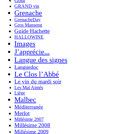
Goût
GRAND vin
Grenache
GrenacheDay
Gros Manseng
Guide Hachette
HALLOWINE
Images
J’apprécie...
Langue des signes
Languedoc
Le Clos l’Abbé
Le vin du mardi soir
Les Mal Aimés
Liège
Malbec
Méditerranée
Merlot
Millésime 2007
Millésime 2008
Millésime 2009