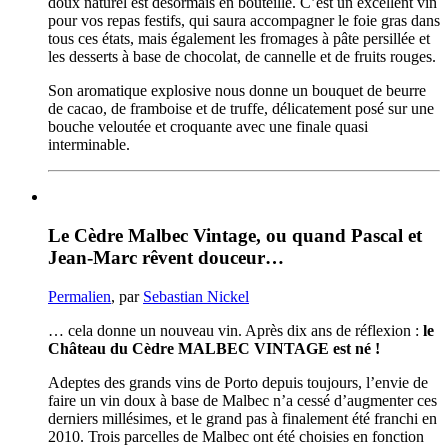
doux naturel est désormais en bouteille. C’est un excellent vin
pour vos repas festifs, qui saura accompagner le foie gras dans
tous ces états, mais également les fromages à pâte persillée et
les desserts à base de chocolat, de cannelle et de fruits rouges.
Son aromatique explosive nous donne un bouquet de beurre
de cacao, de framboise et de truffe, délicatement posé sur une
bouche veloutée et croquante avec une finale quasi
interminable.
Le Cèdre Malbec Vintage, ou quand Pascal et
Jean-Marc rêvent douceur…
Permalien
, par
Sebastian Nickel
… cela donne un nouveau vin. Après dix ans de réflexion :
le
Château du Cèdre MALBEC VINTAGE est né !
Adeptes des grands vins de Porto depuis toujours, l’envie de
faire un vin doux à base de Malbec n’a cessé d’augmenter ces
derniers millésimes, et le grand pas à finalement été franchi en
2010. Trois parcelles de Malbec ont été choisies en fonction