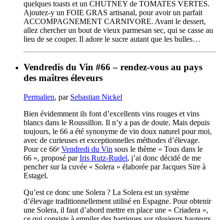
quelques toasts et un CHUTNEY de TOMATES VERTES.
Ajoutez-y un FOIE GRAS artisanal, pour avoir un parfait
ACCOMPAGNEMENT CARNIVORE. Avant le dessert,
allez chercher un bout de vieux parmesan sec, qui se casse au
lieu de se couper. Il adore le sucre autant que les bulles…
Vendredis du Vin #66 – rendez-vous au pays
des maîtres éleveurs
Permalien
, par
Sebastian Nickel
Bien évidemment ils font d’excellents vins rouges et vins
blancs dans le Roussillon. Il n’y a pas de doute. Mais depuis
toujours, le 66 a été synonyme de vin doux naturel pour moi,
avec de curieuses et exceptionnelles méthodes d’élevage.
e
Pour ce 66
Vendredi du Vin
sous le thème « Tous dans le
66 », proposé par
Iris Rutz-Rudel
, j’ai donc décidé de me
pencher sur la cuvée « Solera » élaborée par Jacques Sire à
Estagel.
Qu’est ce donc une Solera ? La Solera est un système
d’élevage traditionnellement utilisé en Espagne. Pour obtenir
une Solera, il faut d’abord mettre en place une « Criadera »,
ce qui consiste à empiler des barriques sur plusieurs hauteurs.