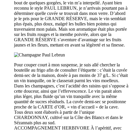
bout de quelques gorgées, le vin m’a interpellé. Ayant bien
reconnu le style PAUL LEBRUN, je n’arrivais pourtant pas à
déterminer quelle cuvée se trouvait dans mon verre. D’abord
je le pris pour le GRANDE RÉSERVE, mais le vin semblait
plus épais, plus doux, malgré les bulles bien pointus qui
traversaient mon palais. Mais son aromatique était plus portée
sur les fruits rouges et la menthe poivrée, alors que la
GRANDE RÉSERVE s’aventure d’avantage sur les fruits
jaunes et les fleurs, mettant en avant sa légèreté et sa finesse.
Pour couper court à mon suspense, je suis allé chercher la
bouteille au frigo afin de consulter l’étiquette : c’était la cuvée
demi-sec de la maison, dosée à pas moins de 37 g/L. Si c’était
un vin tranquille, on le classerait parmi les vins moelleux.
Dans les champagnes, c’est l’acidité des raisins qui s’oppose à
cette douceur, ainsi que l’effervescence. Le vin parait alors
plus léger, plus fluide qu’un vin tranquille avec la même
quantité de sucres résiduels. La cuvée demi-sec se positionne
proche de la CARTE d’OR, « vin d’accueil » de la cave.
Tous deux sont élaborés à partir de l’unique
CHARDONNAY, cultivé sur la Côte des Blancs et dans le
Sézannais plus au sud.
ACCOMPAGNEMENT HERBIVORE À l’apéritif, avec