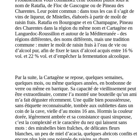
nom de Ratafia, de Floc de Gascogne ou de Pineau des
Charentes. Leur point commun : dans tous les cas il s’agit de
vins de liqueur, de Mistelles, élaborés à partir de moût de
raisin frais. Ratafia en Bourgogne et en Champagne, Pineau
des Charentes dans la région du même nom et Cartagène en
Languedoc-Roussillon et autour de la Méditerranée - des
régions différentes, des noms différents, mais une tradition
commune : muter le moût de raisin frais à l’eau de vie ou
d’alcool pur, afin de fixer le taux d’alcool acquis entre 16 %
vol. et 22 % vol. et d’empêcher la fermentation alcoolique.
Par la suite, la Cartagène se repose, quelques semaines,
quelques mois, ou même quelques années, en bonbonne de
verre ou même en barrique. Sa capacité de vieillissement peut
être extraordinaire, comme l’a montré une bouteille qu’un ami
m’a fait déguster récemment. Une quille bien poussiéreuse,
sans étiquette reconnaissable, tombée aux oubliettes dans un
coin de la cave, vielle d’au moins 16 ans. Hormis la couleur
dorée, légèrement ambrée et sa consistance quasi sirupeuse,
c’est la complexité et le caractère du nez qui laissent sans
mots : des mirabelles bien fraîches, de délicates fleurs
blanches, un peu de miel d’acacia, quelques abricots confits et
encore plus loin une poignée de raisins au rhum.