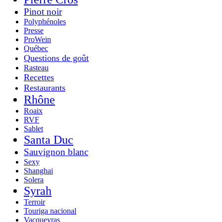
Pinot noir
Polyphénoles
Presse
ProWein
Québec
Questions de goût
Rasteau
Recettes
Restaurants
Rhône
Roaix
RVF
Sablet
Santa Duc
Sauvignon blanc
Sexy
Shanghai
Solera
Syrah
Terroir
Touriga nacional
Vacqueyras