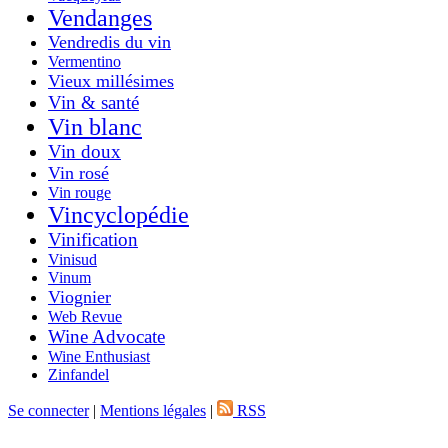
Vendanges
Vendredis du vin
Vermentino
Vieux millésimes
Vin & santé
Vin blanc
Vin doux
Vin rosé
Vin rouge
Vincyclopédie
Vinification
Vinisud
Vinum
Viognier
Web Revue
Wine Advocate
Wine Enthusiast
Zinfandel
Se connecter
|
Mentions légales
|
RSS