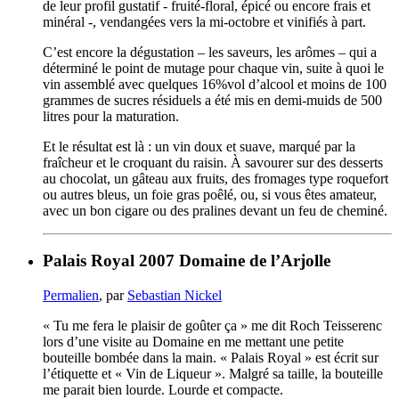
de leur profil gustatif - fruité-floral, épicé ou encore frais et
minéral -, vendangées vers la mi-octobre et vinifiés à part.
C’est encore la dégustation – les saveurs, les arômes – qui a
déterminé le point de mutage pour chaque vin, suite à quoi le
vin assemblé avec quelques 16%vol d’alcool et moins de 100
grammes de sucres résiduels a été mis en demi-muids de 500
litres pour la maturation.
Et le résultat est là : un vin doux et suave, marqué par la
fraîcheur et le croquant du raisin. À savourer sur des desserts
au chocolat, un gâteau aux fruits, des fromages type roquefort
ou autres bleus, un foie gras poêlé, ou, si vous êtes amateur,
avec un bon cigare ou des pralines devant un feu de cheminé.
Palais Royal 2007 Domaine de l’Arjolle
Permalien
, par
Sebastian Nickel
« Tu me fera le plaisir de goûter ça » me dit Roch Teisserenc
lors d’une visite au Domaine en me mettant une petite
bouteille bombée dans la main. « Palais Royal » est écrit sur
l’étiquette et « Vin de Liqueur ». Malgré sa taille, la bouteille
me parait bien lourde. Lourde et compacte.