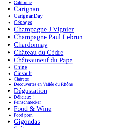
Californie
Carignan
CarignanDay
Cépages
Champagne J.Vignier
Champagne Paul Lebrun
Chardonnay
Château du Cèdre
Châteauneuf du Pape
Chine
Cinsault
Clairette
Decouvertes en Vallée du Rhône
Dégustation
Délicieux !
Feinschmecker
Food & Wine
Food porn
Gigondas