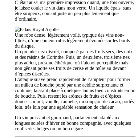
C’était aussi ma première impression quand, une fois ouverte,
je laisse couler le vin dans mon verre. Un liquide épais, sans
être sirupeux, coulant juste un peu plus lentement que
d’ordinaire.
Une robe dense, légèrement voilé, typique des vins non-
filtrés, d’une couleur rubis légèrement évoluée sur les bords
du disque.
Un premier nez discrèt, composé par des fruits secs, des noix
et des raisins de Corinthe. Puis, un deuxième, troisième nez
plus aérien, presque éthérique, où l’alcool perceptible mais
non gênant porte ses fruits de cerise et de mûre au-devant
d’épices discrètes.
L’attaque suave prend rapidement de l’ampleur pour former
un milieu de bouche porté par une acidité surprenante et
continue, laissant place à quelques tanins bien construits en fin
de bouche. Puis, restent les arômes de fruits et d’épices
douces surtout, vanille, cannelle, un soupçon de cacao, portés
loin, très loin par une agréable sensation de chaleur.
Un vin puissant et gourmand, parfaitement adapté aux
longues soirées d’hiver en bonne compagnie, avec quelques
confiseries belges ou un bon cigare.