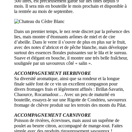
500 litres, est précieusement gardé sur lies fines depuis 9
mois. Il sera mis en bouteille le mois prochain et disponible à
la rentrée au mois de septembre.
Dans un premier temps, le nez reste discret par la présence des
lies, mais montre d’étonnants arômes de miel et de cire
d’abeille. Dans le verre il s’ouvre de plus en plus sur le fruit,
avec des notes d’abricot et de pêche blanche, mais développe
surtout des essences florales puissantes sur le lila et le sureau.
Suave et élégant en bouche, il montre une très belle fraîcheur,
soulignée par un savoureux côté « salin ».
ACCOMPAGNEMENT HERBIVORE
Sa diversité aromatique, ainsi que sa rondeur et la longue
finale salée font de ce vin un excellent compagnon pour
divers fromages frais et légèrement affinés : Brillat-Savarin,
Chaource, Rocamadour… Avec un peu de maturité en
bouteille, essayez-le sur une Rigotte de Condrieu, savoureux
fromage de chèvre produit sur les terroirs des monts du Pilat.
ACCOMPAGNEMENT CARNIVORE
Poisson de rivières, écrevisses, mais aussi un suprême de
poulet au beurre citron, accompagné de mange-tout. Faites
simple avec des produits rigoureusement savoureux !