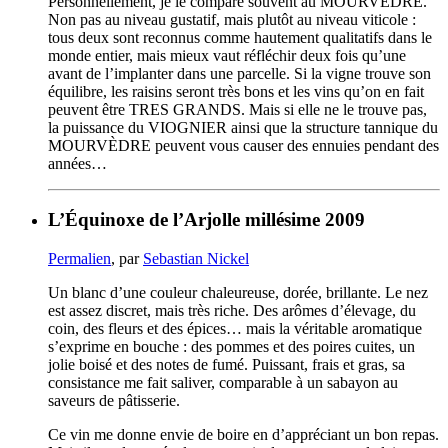
Personnellement, je le compare souvent au MOURVÈDRE.
Non pas au niveau gustatif, mais plutôt au niveau viticole :
tous deux sont reconnus comme hautement qualitatifs dans le
monde entier, mais mieux vaut réfléchir deux fois qu’une
avant de l’implanter dans une parcelle. Si la vigne trouve son
équilibre, les raisins seront très bons et les vins qu’on en fait
peuvent être TRES GRANDS. Mais si elle ne le trouve pas,
la puissance du VIOGNIER ainsi que la structure tannique du
MOURVÈDRE peuvent vous causer des ennuies pendant des
années…
L’Équinoxe de l’Arjolle millésime 2009
Permalien
, par
Sebastian Nickel
Un blanc d’une couleur chaleureuse, dorée, brillante. Le nez
est assez discret, mais très riche. Des arômes d’élevage, du
coin, des fleurs et des épices… mais la véritable aromatique
s’exprime en bouche : des pommes et des poires cuites, un
jolie boisé et des notes de fumé. Puissant, frais et gras, sa
consistance me fait saliver, comparable à un sabayon au
saveurs de pâtisserie.
Ce vin me donne envie de boire en d’appréciant un bon repas.