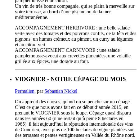
pamplemousse et de citron.
Un vin de très bonne compagnie, qui se plaira à merveille sur
votre terrasse, au bord d’une piscine ou de la mer
méditerranéenne.
ACCOMPAGNEMENT HERBIVORE : une belle salade
verte avec des tomates et des poivrons confits, de la fêta et des
pignons, un humus crémeux au piment, un curry au légumes
et au citron vert.
ACCOMPAGNEMENT CARNIVORE : une salade
pamplemousse-avocat aux crevettes pimentées, une volaille
grillée aux épices, une dorade au four.
VIOGNIER - NOTRE CÉPAGE DU MOIS
Permalien
, par
Sebastian Nickel
On apprend des choses, quand on se penche sur un cépage.
C’est ce que nous avons fait en ce début d’année 2015, en
prenant le VIOGNIER sous la loupe. Cépage quasi disparu
dans les années 60 (il ne restait qu’à peine 8 hectares en
1965), il fait aujourd’hui la réputation internationale des vins
de Condrieu, avec plus de 100 hectares de vigne plantées sur
des terrasses et pentes vertigineuses en Vallée du Rhône nord.