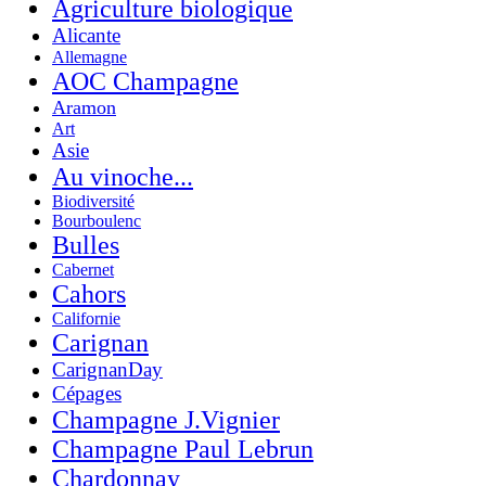
Agriculture biologique
Alicante
Allemagne
AOC Champagne
Aramon
Art
Asie
Au vinoche...
Biodiversité
Bourboulenc
Bulles
Cabernet
Cahors
Californie
Carignan
CarignanDay
Cépages
Champagne J.Vignier
Champagne Paul Lebrun
Chardonnay