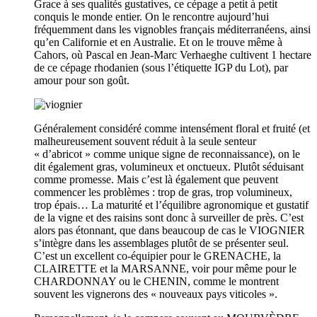
Grace à ses qualités gustatives, ce cépage a petit à petit
conquis le monde entier. On le rencontre aujourd’hui
fréquemment dans les vignobles français méditerranéens, ainsi
qu’en Californie et en Australie. Et on le trouve même à
Cahors, où Pascal en Jean-Marc Verhaeghe cultivent 1 hectare
de ce cépage rhodanien (sous l’étiquette IGP du Lot), par
amour pour son goût.
Généralement considéré comme intensément floral et fruité (et
malheureusement souvent réduit à la seule senteur
« d’abricot » comme unique signe de reconnaissance), on le
dit également gras, volumineux et onctueux. Plutôt séduisant
comme promesse. Mais c’est là également que peuvent
commencer les problèmes : trop de gras, trop volumineux,
trop épais… La maturité et l’équilibre agronomique et gustatif
de la vigne et des raisins sont donc à surveiller de près. C’est
alors pas étonnant, que dans beaucoup de cas le VIOGNIER
s’intègre dans les assemblages plutôt de se présenter seul.
C’est un excellent co-équipier pour le GRENACHE, la
CLAIRETTE et la MARSANNE, voir pour même pour le
CHARDONNAY ou le CHENIN, comme le montrent
souvent les vignerons des « nouveaux pays viticoles ».