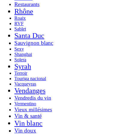
Restaurants
Rhône
Roaix
RVF
Sablet
Santa Duc
Sauvignon blanc
Sexy
Shanghai
Solera
Syrah
Terroir
Touriga nacional
Vacqueyras
Vendanges
Vendredis du vin
Vermentino
Vieux millésimes
Vin & santé
Vin blanc
Vin doux