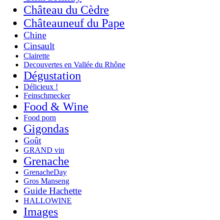
Château du Cèdre
Châteauneuf du Pape
Chine
Cinsault
Clairette
Decouvertes en Vallée du Rhône
Dégustation
Délicieux !
Feinschmecker
Food & Wine
Food porn
Gigondas
Goût
GRAND vin
Grenache
GrenacheDay
Gros Manseng
Guide Hachette
HALLOWINE
Images