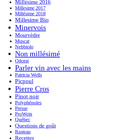
Millésime 2016
Millesime 2017
Millésime 2018
Millesime Bio
Minervois
Mourvèdre
Muscat
Nebbiolo
Non millésimé
Odorat
Parler vin avec les mains
Patricia Wells
Picpoul
Pierre Cros
Pinot noir
Polyphénoles
Presse
ProWein
Québec
Questions de goût
Rasteau
Recettes