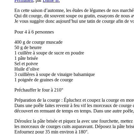
Permalien
, par
Dame B.
En cette saison d’automne, les étales de légumes de nos marchés
Qui dit courge, dit souvent soupe ou gratin, essayons de nous av
Je vous suggère donc aujourd’hui une tatin de courge afin de vo
Pour 4 à 6 personnes
400 g de courge muscade
50 g de beurre
1 cuillère à soupe de sucre en poudre
1 pâte brisée
Sel et poivre
Huile d’olive
3 cuillières à soupe de vinaigre balsamique
1 poignée de graines de courge
Préchauffer le four à 210°
Préparation de la courge : Épluchez et coupez la courge en mo
Dans une poêle faites revenir à feu vif les morceaux de courge da
découvert en remuant de temps en temps. Dans une autre poêle, fa
Déroulez la pâte brisée et piquez la avec une fourchette, mettez
les morceaux de courges cuits auparavant. Déposez la pâte brisé
Enfournez pour 35 min environ à 180°.