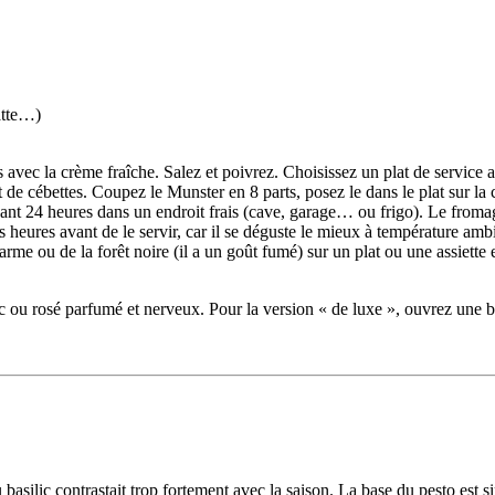
atte…)
avec la crème fraîche. Salez et poivrez. Choisissez un plat de service
 cébettes. Coupez le Munster en 8 parts, posez le dans le plat sur la cr
dant 24 heures dans un endroit frais (cave, garage… ou frigo). Le froma
heures avant de le servir, car il se déguste le mieux à température amb
e ou de la forêt noire (il a un goût fumé) sur un plat ou une assiette e
 ou rosé parfumé et nerveux. Pour la version « de luxe », ouvrez une 
basilic contrastait trop fortement avec la saison. La base du pesto est s