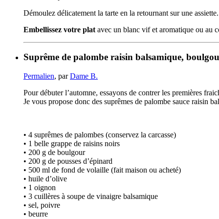
Démoulez délicatement la tarte en la retournant sur une assiett
Embellissez votre plat
avec un blanc vif et aromatique ou au co
Suprême de palombe raisin balsamique, boulgour
Permalien
, par
Dame B.
Pour débuter l’automne, essayons de contrer les premières fraic
Je vous propose donc des suprêmes de palombe sauce raisin ba
• 4 suprêmes de palombes (conservez la carcasse)
• 1 belle grappe de raisins noirs
• 200 g de boulgour
• 200 g de pousses d’épinard
• 500 ml de fond de volaille (fait maison ou acheté)
• huile d’olive
• 1 oignon
• 3 cuillères à soupe de vinaigre balsamique
• sel, poivre
• beurre