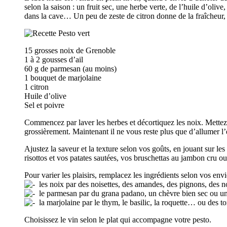
selon la saison : un fruit sec, une herbe verte, de l’huile d’oliv
dans la cave… Un peu de zeste de citron donne de la fraîcheur, 
15 grosses noix de Grenoble
1 à 2 gousses d’ail
60 g de parmesan (au moins)
1 bouquet de marjolaine
1 citron
Huile d’olive
Sel et poivre
Commencez par laver les herbes et décortiquez les noix. Mettez l
grossièrement. Maintenant il ne vous reste plus que d’allumer l’
Ajustez la saveur et la texture selon vos goûts, en jouant sur les
risottos et vos patates sautées, vos bruschettas au jambon cru 
Pour varier les plaisirs, remplacez les ingrédients selon vos envie
les noix par des noisettes, des amandes, des pignons, des no
le parmesan par du grana padano, un chèvre bien sec ou un
la marjolaine par le thym, le basilic, la roquette… ou des t
Choisissez le vin selon le plat qui accompagne votre pesto.