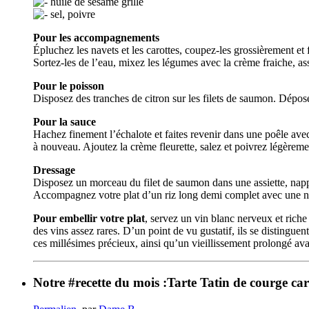
huile de sésame grillé
sel, poivre
Pour les accompagnements
Épluchez les navets et les carottes, coupez-les grossièrement et f
Sortez-les de l’eau, mixez les légumes avec la crème fraiche, ass
Pour le poisson
Disposez des tranches de citron sur les filets de saumon. Dépos
Pour la sauce
Hachez finement l’échalote et faites revenir dans une poêle avec 
à nouveau. Ajoutez la crème fleurette, salez et poivrez légèremen
Dressage
Disposez un morceau du filet de saumon dans une assiette, nappez
Accompagnez votre plat d’un riz long demi complet avec une nois
Pour embellir votre plat
, servez un vin blanc nerveux et ric
des vins assez rares. D’un point de vu gustatif, ils se disting
ces millésimes précieux, ainsi qu’un vieillissement prolongé av
Notre #recette du mois :Tarte Tatin de courge ca