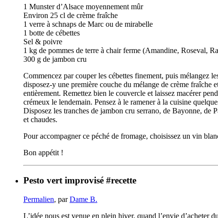
1 Munster d’Alsace moyennement mûr
Environ 25 cl de crème fraîche
1 verre à schnaps de Marc ou de mirabelle
1 botte de cébettes
Sel & poivre
1 kg de pommes de terre à chair ferme (Amandine, Roseval, R
300 g de jambon cru
Commencez par couper les cébettes finement, puis mélangez les 
disposez-y une première couche du mélange de crème fraîche et de
entièrement. Remettez bien le couvercle et laissez macérer pen
crémeux le lendemain. Pensez à le ramener à la cuisine quelques 
Disposez les tranches de jambon cru serrano, de Bayonne, de Parm
et chaudes.
Pour accompagner ce péché de fromage, choisissez un vin blanc
Bon appétit !
Pesto vert improvisé #recette
Permalien
, par
Dame B.
L’idée nous est venue en plein hiver, quand l’envie d’acheter du 