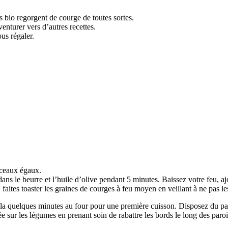
 bio regorgent de courge de toutes sortes.
enturer vers d’autres recettes.
us régaler.
rceaux égaux.
ns le beurre et l’huile d’olive pendant 5 minutes. Baissez votre feu, ajo
ites toaster les graines de courges à feu moyen en veillant à ne pas les 
 la quelques minutes au four pour une première cuisson. Disposez du papi
e sur les légumes en prenant soin de rabattre les bords le long des paro