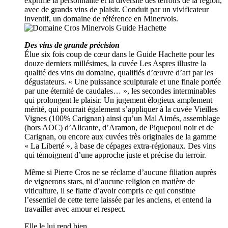
exprimé la personnalité et la diversité des terroirs de la région,
avec de grands vins de plaisir. Conduit par un vivificateur
inventif, un domaine de référence en Minervois.
Des vins de grande précision
Élue six fois coup de cœur dans le Guide Hachette pour les
douze derniers millésimes, la cuvée Les Aspres illustre la
qualité des vins du domaine, qualifiés d’œuvre d’art par les
dégustateurs. « Une puissance sculpturale et une finale portée
par une éternité de caudales… », les secondes interminables
qui prolongent le plaisir. Un jugement élogieux amplement
mérité, qui pourrait également s’appliquer à la cuvée Vieilles
Vignes (100% Carignan) ainsi qu’un Mal Aimés, assemblage
(hors AOC) d’Alicante, d’Aramon, de Piquepoul noir et de
Carignan, ou encore aux cuvées très originales de la gamme
« La Liberté », à base de cépages extra-régionaux. Des vins
qui témoignent d’une approche juste et précise du terroir.
Même si Pierre Cros ne se réclame d’aucune filiation auprès
de vignerons stars, ni d’aucune religion en matière de
viticulture, il se flatte d’avoir compris ce qui constitue
l’essentiel de cette terre laissée par les anciens, et entend la
travailler avec amour et respect.
Elle le lui rend bien.