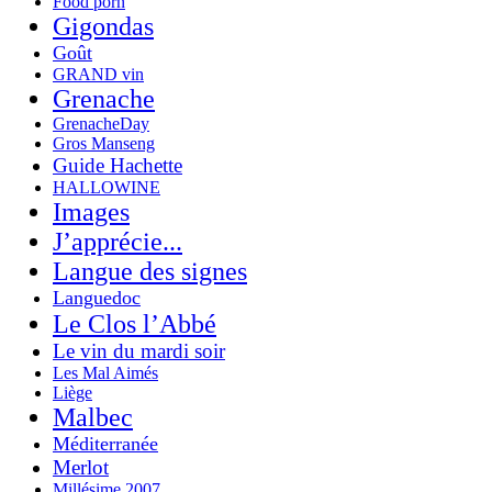
Food porn
Gigondas
Goût
GRAND vin
Grenache
GrenacheDay
Gros Manseng
Guide Hachette
HALLOWINE
Images
J’apprécie...
Langue des signes
Languedoc
Le Clos l’Abbé
Le vin du mardi soir
Les Mal Aimés
Liège
Malbec
Méditerranée
Merlot
Millésime 2007