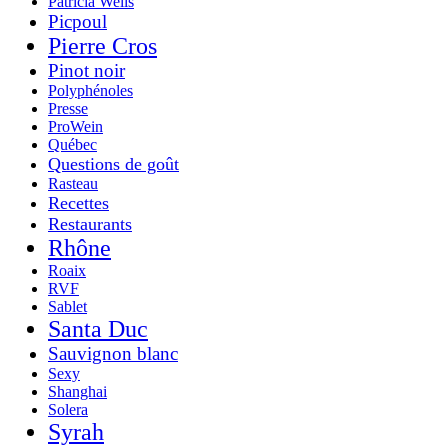
Patricia Wells
Picpoul
Pierre Cros
Pinot noir
Polyphénoles
Presse
ProWein
Québec
Questions de goût
Rasteau
Recettes
Restaurants
Rhône
Roaix
RVF
Sablet
Santa Duc
Sauvignon blanc
Sexy
Shanghai
Solera
Syrah