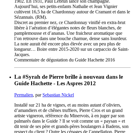
1902. En 1931, Paul Lebrun lance son champagne.
Aujourd’hui, ses petits-enfants Nathalie et Jean Vignier
cultivent 16,5 ha de Chardonnay autour de Cramant et dans le
Sézannais. (RM).
Discret au premier nez, ce Chardonnay vinifié en extra-brut
libère à l’aération d’élégantes notes de fleurs blanches, de
pamplemousse et d’ananas. Une fraicheur aromatique que
l’on retrouve dans une bouche charnue, dense sans lourdeur.
La note aurait été encore plus élevée avec un peu plus de
longueur… Boire entre 2015-2020 sur un carpaccio de Saint-
Jacques.
Commentaire de dégustation du Guide Hachette 2016
La #Syrah de Pierre brille à nouveau dans le
Guide Hachette - Les Aspres 2012
Permalien
, par
Sebastian Nickel
Installé sur 21 ha de vignes, et au moins autant d’oliviers,
d’amandiers et de chênes truffiers, Pierre Cros et un grand
artiste vigneron, référence du Minervois, à en juger par son
palmarès dans le Guide ? Il se voit comme un « paysan » et
dit tenir de ses père et grands-pères boulangers à Badens, son
respect du client ? Outre les cépages de l’appellation, Pierre