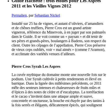
Guide Hachette : trois étoiles pour Les Aspres
2011 et les Vieilles Vignes 2012
Permalien
, par
Sebastian Nickel
Installé sur 25 ha de vignes, et autant d’oliviers, d’amandiers
et de chênes truffiers, Pierre Cros est un grand artiste
vigneron, référence du Minervois, à en juger par son palmarès
dans le Guide. Il se voit comme un « paysan » et dit tenir de
ses pères et grands-pères, boulangers à Badens, son respect du
client. Outre les cépages de l’appellation, Pierre Cros préserve
de vieux ceps oubliés, voir « mal aimés » (comme l’Aramon),
et acclimate des variétés venues d’ailleurs.
Pierre Cros Syrah Les Aspres
La cuvée mythique du domaine monte une nouvelle fois sur le
podium. Une Syrah cultivée à petits rendements et élevé en
barrique. Dans la lignée des millésimes précédents, ce 2011
mêle des senteurs intenses et chaleureuses de fruits mûrs et
d’épices à des notes de cèdre et d’eucalyptus. La torréfaction
et le cacao s’invitent dans une attaque ample et suave,
concentrée et onctueuse, la bouche est étayée par des tanins à
la fois serrés et élégants, délicatement épicés, qui soulignent