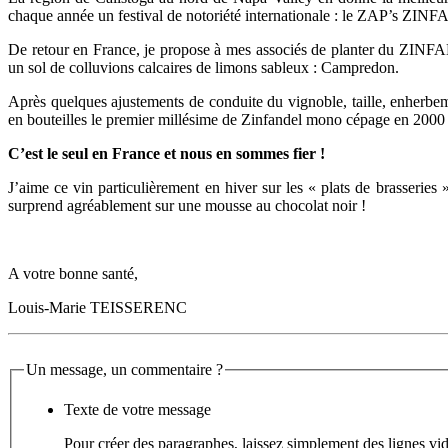
chaque année un festival de notoriété internationale : le
ZAP’s
ZINF
De retour en France, je propose à mes associés de planter du
ZINF
un sol de
colluvions
calcaires de limons sableux :
Campredon
.
Après quelques ajustements de conduite du vignoble, taille,
enherbe
en bouteilles le premier millésime de
Zinfandel
mono
cépage en 2000
C’est le seul en France et nous en sommes fier !
J’aime ce vin particulièrement en hiver sur les « plats de brasseries 
surprend agréablement sur une mousse au chocolat noir !
A votre bonne santé,
Louis-Marie
TEISSERENC
Un message, un commentaire ?
Texte de votre message
Pour créer des paragraphes, laissez simplement des lignes vid