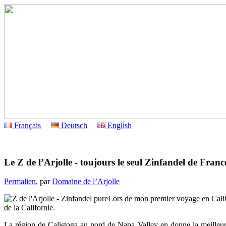
Français
Deutsch
English
Le Z de l’Arjolle - toujours le seul Zinfandel de Franc
Permalien
, par
Domaine de l’Arjolle
Lors de mon premier voyage en
Cali
de la
Californie
.
La région de
Calistoga
au nord de
Napa
Valley
en donne la meilleur