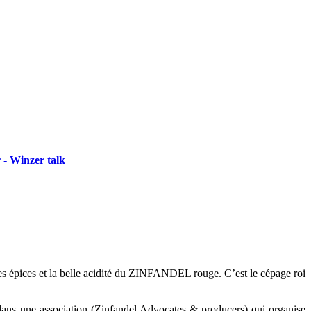
 - Winzer talk
es épices et la belle acidité du
ZINFANDEL
rouge. C’est le cépage roi
ans une association (
Zinfandel
Advocates
&
producers
) qui organise