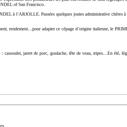
ANDEL
of
San
Francisco
.
ANDEL
à
l’ARJOLLE
. Passées quelques joutes administrative chères
ment
, rendement…pour adapter ce cépage d’origine italienne, le
PRIM
» : cassoulet, jarret de porc, goulache, tête de veau, tripes…En été, l
es.