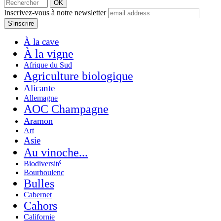
Inscrivez-vous à notre newsletter
À la cave
À la vigne
Afrique du Sud
Agriculture biologique
Alicante
Allemagne
AOC Champagne
Aramon
Art
Asie
Au vinoche...
Biodiversité
Bourboulenc
Bulles
Cabernet
Cahors
Californie