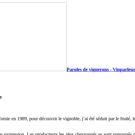
Paroles de vignerons - Vinparleur
e
fornie
en 1989, pour découvrir le vignoble, j’ai été séduit par le fruité, l
e expression. Les producteurs les plus chevronnés se sont regroupés d