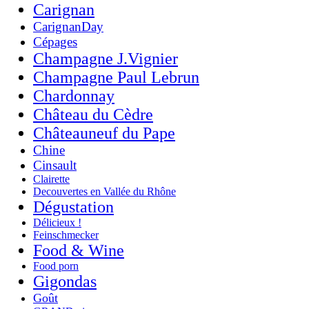
Carignan
CarignanDay
Cépages
Champagne J.Vignier
Champagne Paul Lebrun
Chardonnay
Château du Cèdre
Châteauneuf du Pape
Chine
Cinsault
Clairette
Decouvertes en Vallée du Rhône
Dégustation
Délicieux !
Feinschmecker
Food & Wine
Food porn
Gigondas
Goût